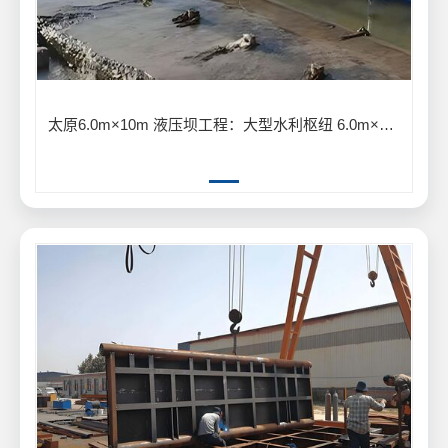
太原6.0m×10m 液压坝工程：大型水利枢纽 6.0m×10m 液压坝建设应用