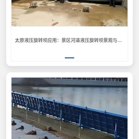
太原液压旋转坝应用：景区河道液压旋转坝景观与泄洪工程