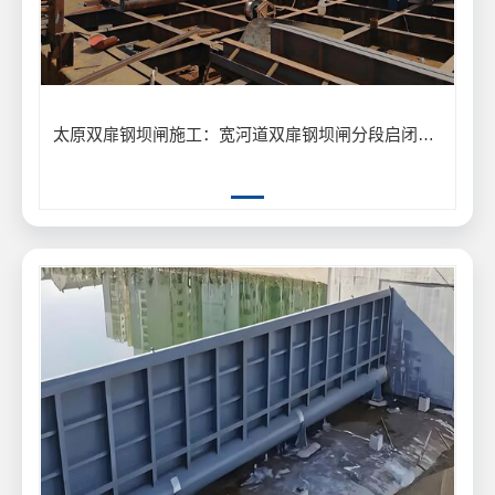
太原双扉钢坝闸施工：宽河道双扉钢坝闸分段启闭防洪工程应用