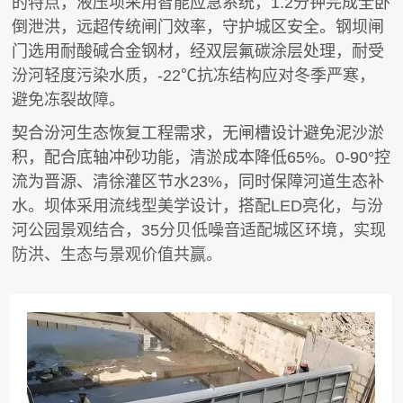
的特点，液压坝采用智能应急系统，1.2分钟完成全卧
倒泄洪，远超传统闸门效率，守护城区安全。钢坝闸
门选用耐酸碱合金钢材，经双层氟碳涂层处理，耐受
汾河轻度污染水质，-22℃抗冻结构应对冬季严寒，
避免冻裂故障。
契合汾河生态恢复工程需求，无闸槽设计避免泥沙淤
积，配合底轴冲砂功能，清淤成本降低65%。0-90°控
流为晋源、清徐灌区节水23%，同时保障河道生态补
水。坝体采用流线型美学设计，搭配LED亮化，与汾
河公园景观结合，35分贝低噪音适配城区环境，实现
防洪、生态与景观价值共赢。