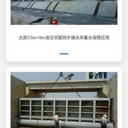
太原3.5m×8m液压坝案例乡镇水库蓄水保障应用