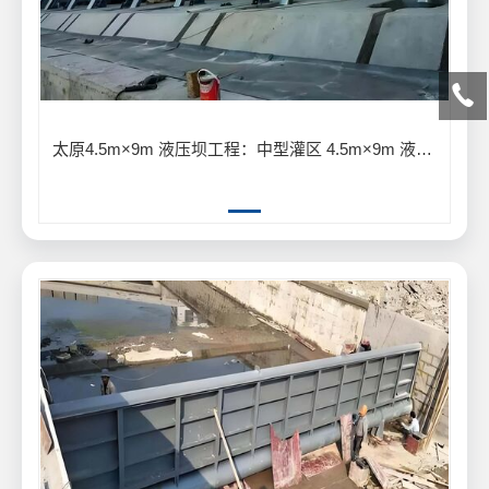
太原4.5m×9m 液压坝工程：中型灌区 4.5m×9m 液压坝输水灌溉工程案例