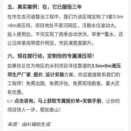
五、真实案例：在，它已服役三年
在市生态河道整治工程中，我们为该区域定制了3套3.5m
×8m液压坝。项目地处平原河网区，汛期水位波动大。
投入使用后，不仅实现了雨季自动泄洪、旱季**蓄水，还
让沿岸景观带提升明显，市民满意度飙升。
六、现在就行动，定制你的专属液压坝！
如果你正在为地区的水利项目寻找靠谱的
3.5m×8m液压
坝生产厂家_报价_设计安装
方案，欢迎直接联系我们的
工程师！免费出图、免费评估、免费现场勘查，量大还
有优惠。
👉
点击咨询，马上获取专属报价单+安装手册
，让你的
项目快人一步，稳如泰山！
来源：由AI辅助生成