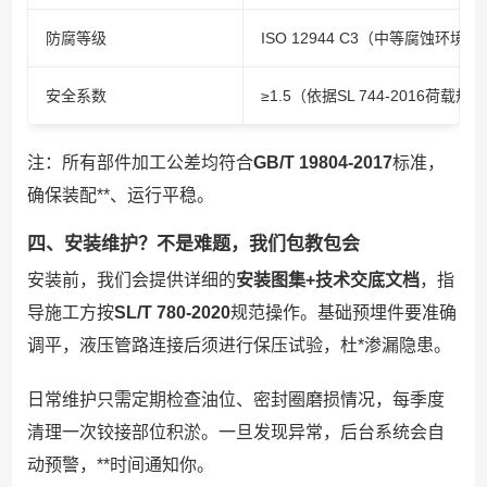
防腐等级
ISO 12944 C3（中等腐蚀环境）
安全系数
≥1.5（依据SL 744-2016荷载规
注：所有部件加工公差均符合
GB/T 19804-2017
标准，
确保装配**、运行平稳。
四、安装维护？不是难题，我们包教包会
安装前，我们会提供详细的
安装图集+技术交底文档
，指
导施工方按
SL/T 780-2020
规范操作。基础预埋件要准确
调平，液压管路连接后须进行保压试验，杜*渗漏隐患。
日常维护只需定期检查油位、密封圈磨损情况，每季度
清理一次铰接部位积淤。一旦发现异常，后台系统会自
动预警，**时间通知你。