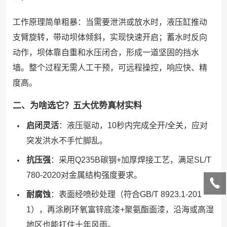
工作原理简单粗暴：当需要泄洪或放水时，液压缸推动
支臂旋转，带动坝体倾斜，实现快速开启；蓄水时反向
动作，坝体靠自重和水压闭合，形成一道坚固的挡水
墙。整个过程无需人工干预，可远程操控，响应快、精
度高。
二、为啥选它？五大优势真材实料
启闭灵活
：液压驱动，10秒内完成全开/全关，应对
突发洪水不手忙脚乱。
抗压强
：采用Q235B碳钢+加厚焊接工艺，满足SL/T
780-2020对金属结构强度要求。
耐腐蚀
：表面经喷砂处理（符合GB/T 8923.1-201
1），再涂刷环氧富锌底漆+聚氨酯面漆，沿海或高湿
地区也能扛住十年风雨。