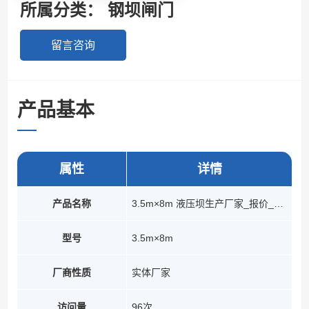
所属分类：
钢坝闸门
留言咨询
产品基本
参数
属性
详情
产品名称
3.5m×8m 液压坝生产厂家_报价_设计安装
型号
3.5m×8m
厂商性质
实体厂家
访问量
96次