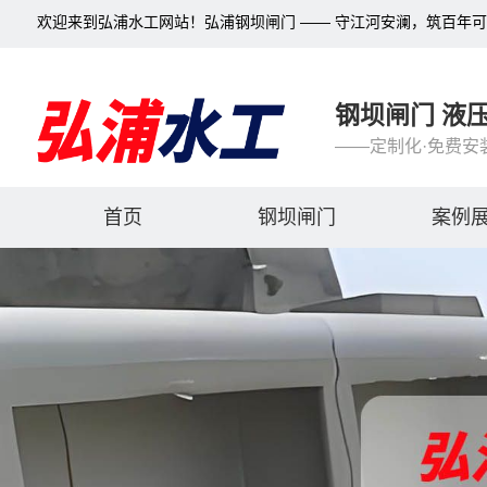
欢迎来到弘浦水工网站！弘浦钢坝闸门 —— 守江河安澜，筑百年
钢坝闸门 液
——定制化·免费安
首页
钢坝闸门
案例