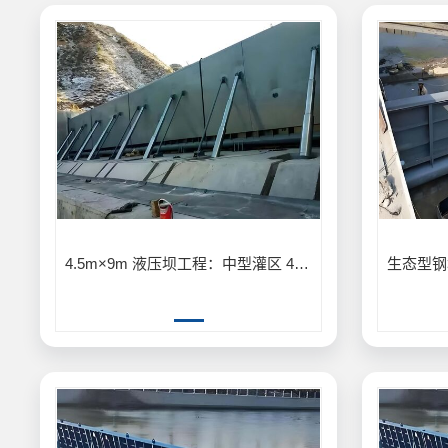
4.5m×9m 液压坝工程：中型灌区 4.5m×9m 液压坝输水灌溉工程案例