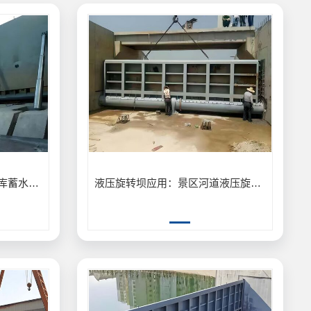
3.5m×8m液压坝案例乡镇水库蓄水保障应用
液压旋转坝应用：景区河道液压旋转坝景观与泄洪工程