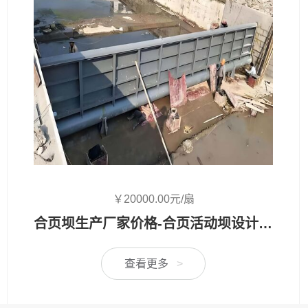
￥18880.00元/扇
液压升降坝（液压活动坝）- 专业厂家定制生产,用于河道/防汛工程
查看更多
>