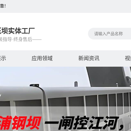
可靠！
压坝实体工厂
装指导·终身售后——
展示
应用领域
新闻资讯
视