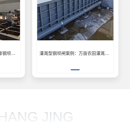
双扉钢坝闸施工：宽河道双扉钢坝闸分段启闭防洪工程应用
灌溉型钢坝闸案例：万亩农田灌溉型钢坝闸节水供水工程
HANG JING