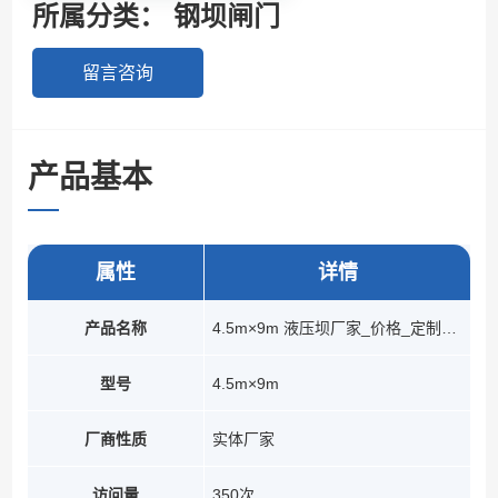
所属分类：
钢坝闸门
留言咨询
产品基本
参数
属性
详情
产品名称
4.5m×9m 液压坝厂家_价格_定制_安装服务
型号
4.5m×9m
厂商性质
实体厂家
访问量
350次