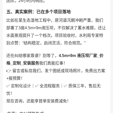
团队，24小时内响应。
五、真实案例：已在多个项目落地
比如在某生态湿地工程中，原河道汛期冲刷严重，我们
部署了3座4.5m×9m液压坝，不仅解决了蓄水难题，还让
水面景观提升了一个档次。项目验收时，水利局专家特
别点赞：“结构稳定，启闭灵活，符合规范。”
还在纠结哪家靠谱？别等了，
4.5m×9m 液压坝厂家_价
格_定制_安装服务
我们真能扛事！
👉 留言或私信我们，发个图纸或现场照片，免费出方案
+报预算！
✅ 定制化设计｜✅ 全流程服务｜✅ 质保三年，售后无
忧！
现在咨询，还能享首单安装费减免！