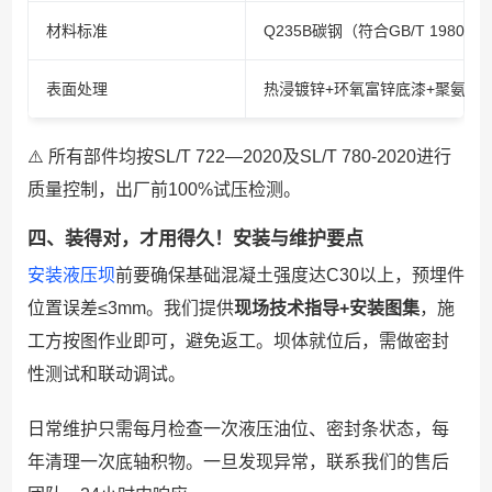
材料标准
Q235B碳钢（符合GB/T 19804-2
表面处理
热浸镀锌+环氧富锌底漆+聚氨酯面漆（按
⚠️ 所有部件均按SL/T 722—2020及SL/T 780-2020进行
质量控制，出厂前100%试压检测。
四、装得对，才用得久！安装与维护要点
安装液压坝
前要确保基础混凝土强度达C30以上，预埋件
位置误差≤3mm。我们提供
现场技术指导+安装图集
，施
工方按图作业即可，避免返工。坝体就位后，需做密封
性测试和联动调试。
日常维护只需每月检查一次液压油位、密封条状态，每
年清理一次底轴积物。一旦发现异常，联系我们的售后