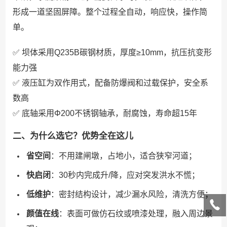
形成一道坚固屏障。整个过程全自动，响应快，操作简
单。
✅ 坝体采用Q235B碳钢材质，厚度≥10mm，抗压抗变形
能力强
✅ 液压缸为双作用式，配备防爆阀和过载保护，安全系
数高
✅ 底轴采用Φ200不锈钢轴承，耐腐蚀，寿命超15年
二、为什么选它？优势全在这儿
省空间
：不用建闸墩，占地小，适合狭窄河道；
快启闭
：30秒内完成升/降，应对突发洪水不慌；
低维护
：密封结构设计，减少漏水风险，清洗方便；
颜值在线
：表面可做仿石纹或喷漆处理，融入周边景