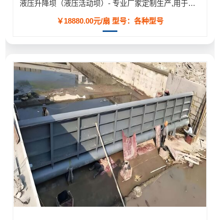
液压升降坝（液压活动坝）- 专业厂家定制生产,用于河道/防汛工程
￥18880.00元/扇
型号：各种型号