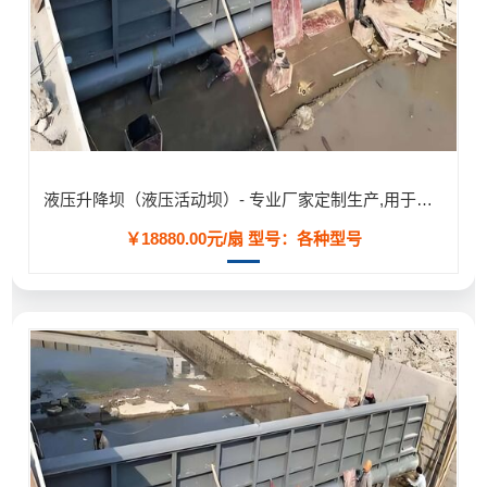
液压升降坝（液压活动坝）- 专业厂家定制生产,用于河道/防汛工程
￥18880.00元/扇
型号：各种型号