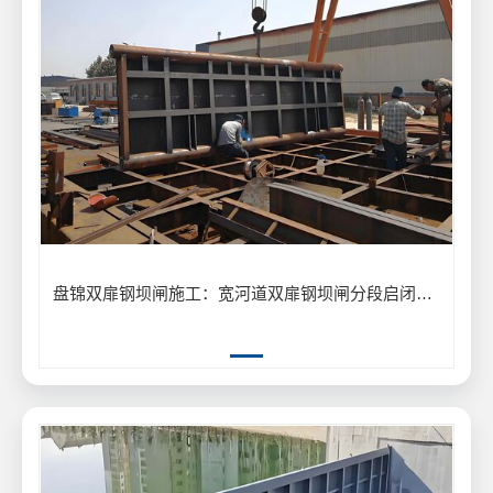
盘锦双扉钢坝闸施工：宽河道双扉钢坝闸分段启闭防洪工程应用