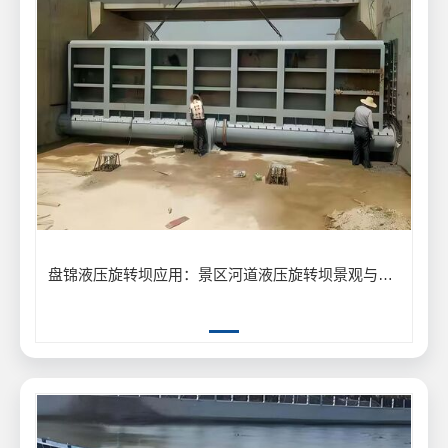
盘锦液压旋转坝应用：景区河道液压旋转坝景观与泄洪工程