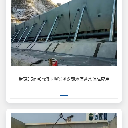
盘锦3.5m×8m液压坝案例乡镇水库蓄水保障应用