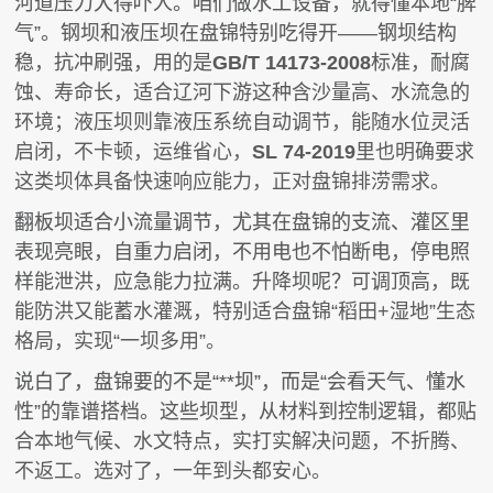
河道压力大得吓人。咱们做水工设备，就得懂本地“脾
气”。钢坝和液压坝在盘锦特别吃得开——钢坝结构
稳，抗冲刷强，用的是
GB/T 14173-2008
标准，耐腐
蚀、寿命长，适合辽河下游这种含沙量高、水流急的
环境；液压坝则靠液压系统自动调节，能随水位灵活
启闭，不卡顿，运维省心，
SL 74-2019
里也明确要求
这类坝体具备快速响应能力，正对盘锦排涝需求。
翻板坝适合小流量调节，尤其在盘锦的支流、灌区里
表现亮眼，自重力启闭，不用电也不怕断电，停电照
样能泄洪，应急能力拉满。升降坝呢？可调顶高，既
能防洪又能蓄水灌溉，特别适合盘锦“稻田+湿地”生态
格局，实现“一坝多用”。
说白了，盘锦要的不是“**坝”，而是“会看天气、懂水
性”的靠谱搭档。这些坝型，从材料到控制逻辑，都贴
合本地气候、水文特点，实打实解决问题，不折腾、
不返工。选对了，一年到头都安心。