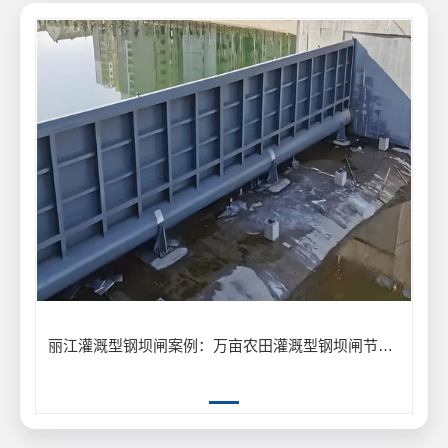
丽江灌溉型钢坝闸案例：万亩农田灌溉型钢坝闸节水供水工程