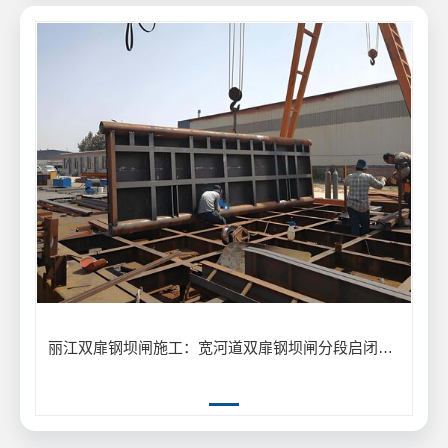
丽江双扉钢坝闸施工：宽河道双扉钢坝闸分段启闭防洪工程应用