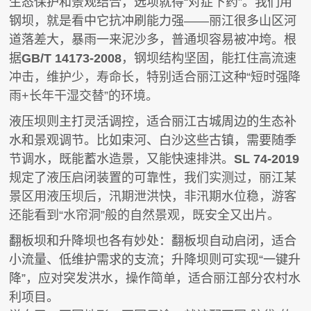
生态保护和景观结合，选坝就得“对症下药”。我们用
钢坝，就是看中它抗冲刷能力强——丽江很多山区河
道落差大，暴雨一来泥沙多，普通坝容易被冲垮。根
据
GB/T 14173-2008
，钢坝结构坚固，能扛住高流速
冲击，维护少，寿命长，特别适合丽江这种“短时强降
雨+长年干湿交替”的环境。
液压坝则主打灵活调控，适合丽江古城周边的生态补
水和景观调节。比如束河、白沙这些古镇，需要随季
节调水，既能蓄水造景，又能快速排洪。
SL 74-2019
规定了液压启闭装置的可靠性，我们实测过，丽江某
景区用液压坝后，汛期泄洪快，非汛期水位稳，游客
还能看到“水帘洞”般的自然景观，既安全又出片。
翻板坝和升降坝也各有妙处：翻板坝自动启闭，适合
小流量、低维护需求的支流；升降坝则可实现“一键升
降”，应对突发洪水，操作简单，适合丽江部分农村水
利项目。