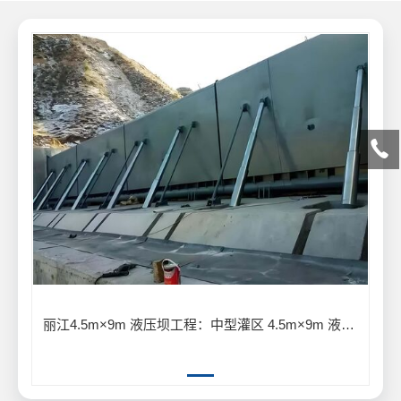
丽江4.5m×9m 液压坝工程：中型灌区 4.5m×9m 液压坝输水灌溉工程案例