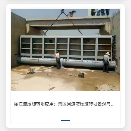
丽江液压旋转坝应用：景区河道液压旋转坝景观与泄洪工程