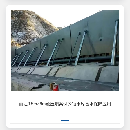
丽江3.5m×8m液压坝案例乡镇水库蓄水保障应用