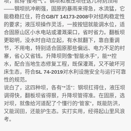
坝，就得“接地气”。钢坝和液压坝在这儿特别顶用
——钢坝抗冲刷强，固原的暴雨来得急，水流猛，它
能稳稳扛住，符合
GB/T 14173-2008
中对结构稳定性
的要求；液压坝操作灵活，一按按钮就能调水位，适
合固原山区小水电站或灌溉渠口，省时省力。翻板坝
更聪明，没水时自动立起，有水就翻下，靠自重调
节，不用电，特别适合固原那些偏远、电力不足的村
寨，省心又省钱。升降坝则像“智能水手”，能**控
水，配合当地生态修复工程，既保灌溉，又不破坏河
床生态，符合
SL 74-2019
对水利设施安全与运行可靠
性的规范。
说白了，这四种坝，各有“*活”：钢坝扛得住，液压坝
调得快，翻板坝省得狠，升降坝管得准。在固原，选
对坝，就像给河道配了个懂行的“管家”，既能防洪，
又能润田，还能护生态。实打实用，经得起山里风浪
考。