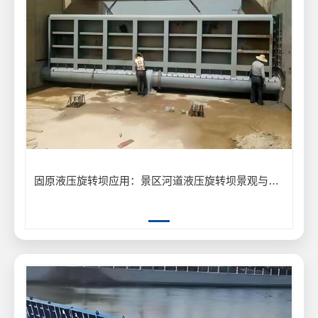
固原液压旋转坝应用：景区河道液压旋转坝景观与泄洪工程