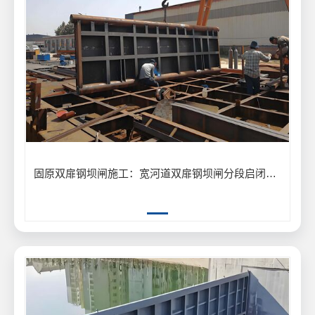
固原双扉钢坝闸施工：宽河道双扉钢坝闸分段启闭防洪工程应用