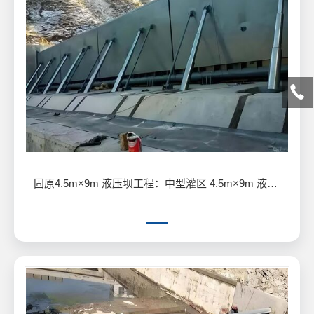
固原4.5m×9m 液压坝工程：中型灌区 4.5m×9m 液压坝输水灌溉工程案例