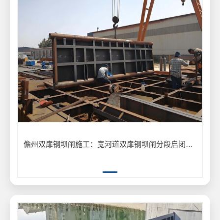
儋州双扉钢坝闸施工：宽河道双扉钢坝闸分段启闭防洪工程应用