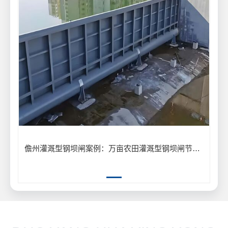
儋州灌溉型钢坝闸案例：万亩农田灌溉型钢坝闸节水供水工程