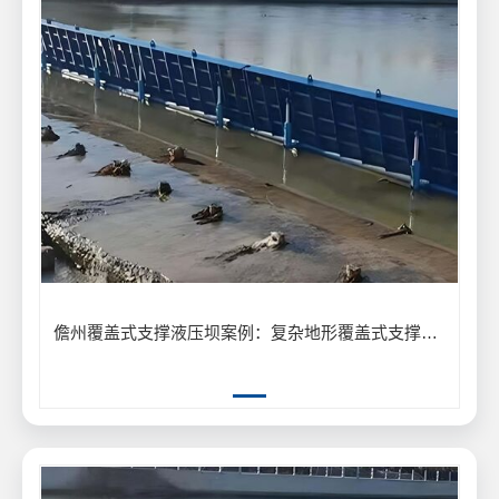
儋州覆盖式支撑液压坝案例：复杂地形覆盖式支撑液压坝安装应用