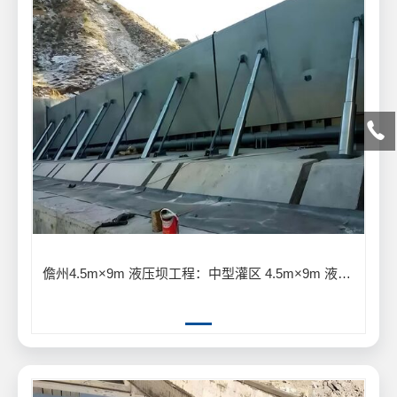
儋州4.5m×9m 液压坝工程：中型灌区 4.5m×9m 液压坝输水灌溉工程案例