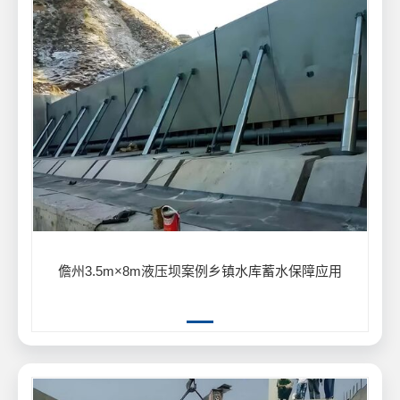
儋州3.5m×8m液压坝案例乡镇水库蓄水保障应用