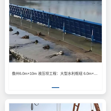
儋州6.0m×10m 液压坝工程：大型水利枢纽 6.0m×10m 液压坝建设应用