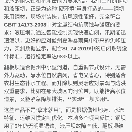
设施的耐久性和抗冲击能力要求*高。我们主打的钢坝
和液压坝，正是为这种“硬环境”量身打造的——钢坝
采用钢材，现场拼装快，抗风浪性能好，完全符合
GB/T 14173-2008
中对金属结构抗腐蚀与强度的要
求；液压坝则通过智能控制实现快速启闭，汛期能迅
速泄洪，更好的应对儋州夏季暴雨集中带来的洪峰压
力，实测数据显示，配合
SL 74-2019
中的启闭系统设
计标准，运行稳定率达98%以上。
翻板坝适合儋州中小型河道，自重调节式设计，无需
外力驱动，靠水位自然启闭，省电又省心，特别适合
农村生态补水工程。而升降坝则灵活应对景观与防洪
双重需求，比如在那大城区的河滨带，既能抬高水位
造景，又能紧急降坝排洪，**实现“一坝多用”。
这些产品不是“拿来就用”，而是根据儋州地势、水流
特征、运维习惯定制优化。本地多个项目反馈：钢坝
用了5年仍无明显锈蚀，液压坝故障率低，翻板坝维