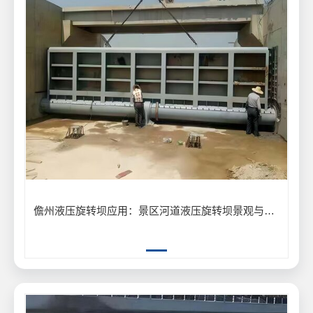
儋州液压旋转坝应用：景区河道液压旋转坝景观与泄洪工程