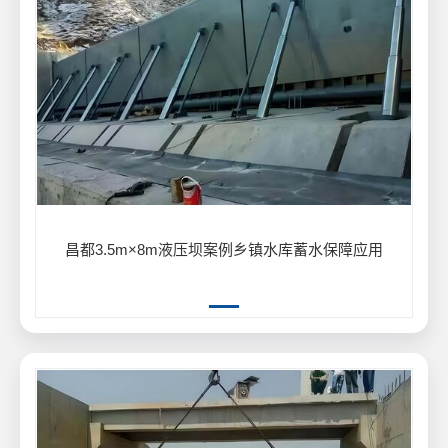
昌都3.5m×8m液压坝案例乡镇水库蓄水保障应用