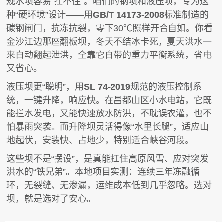
规水坝容易“扛不住”。咱们的钢坝和液压坝，专为这
种“硬环境”设计——用
GB/T 14173-2008
标准制造的
碳钢闸门，抗冻抗裂，零下30℃照样开合自如。你看
金沙江边那座翻板坝，冬天不结冰卡死，夏天洪水一
来自动翻起泄洪，全靠它自带的重力平衡系统，省电
又省心。
液压坝更“聪明”，用
SL 74-2019
规范的液压控制系
统，一键升降，响应快。在昌都山区小水电站，它既
能拦水发电，又能快速放水防洪，不耽误农灌，也不
怕暴雨突袭。而升降坝灵活得像“水里长腿”，适应山
地起伏，安装快、占地少，特别适合峡谷河段。
这些坝不是“摆设”，是真能扛住高原风雪、应对突发
洪水的“铁兄弟”。本地项目实测：连续三年冻融循
环，无裂缝、无渗漏，运维成本低到几乎忽略。选对
坝，就是选对了安心。