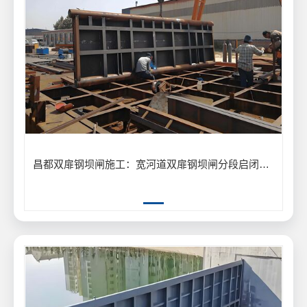
昌都双扉钢坝闸施工：宽河道双扉钢坝闸分段启闭防洪工程应用