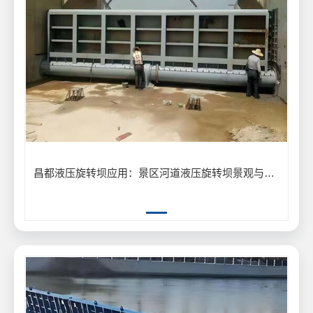
昌都液压旋转坝应用：景区河道液压旋转坝景观与泄洪工程