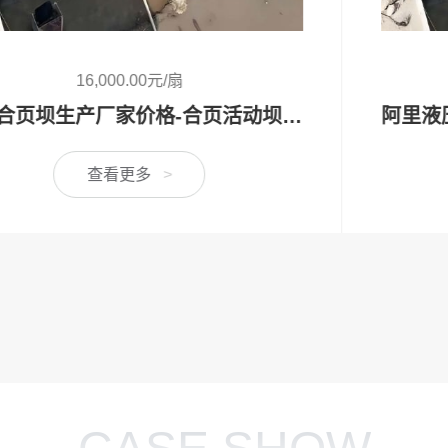
15,104.00元/扇
阿里液压升降坝（液压活动坝）- 专业厂家定制生产,用于河道/防汛工程
查看更多
>