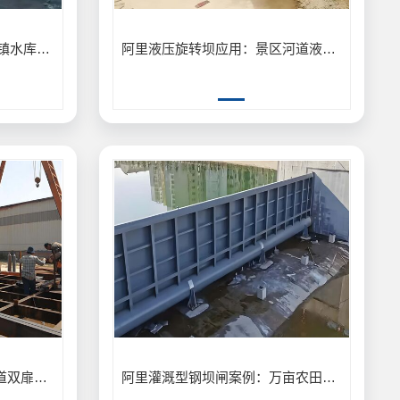
阿里3.5m×8m液压坝案例乡镇水库蓄水保障应用
阿里液压旋转坝应用：景区河道液压旋转坝景观与泄洪工程
阿里双扉钢坝闸施工：宽河道双扉钢坝闸分段启闭防洪工程应用
阿里灌溉型钢坝闸案例：万亩农田灌溉型钢坝闸节水供水工程