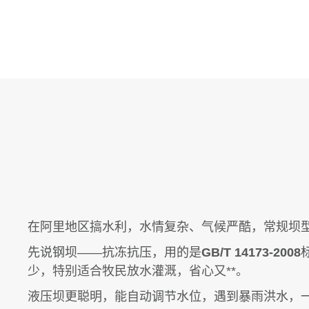
在阿里地区搞水利，水情复杂、气候严酷，常规坝型
先说钢坝——抗冻抗压，用的是
GB/T 14173-2008
少，特别适合牧民放水灌溉，省心又**。
液压坝更聪明，能自动调节水位，遇到暴雨洪水，