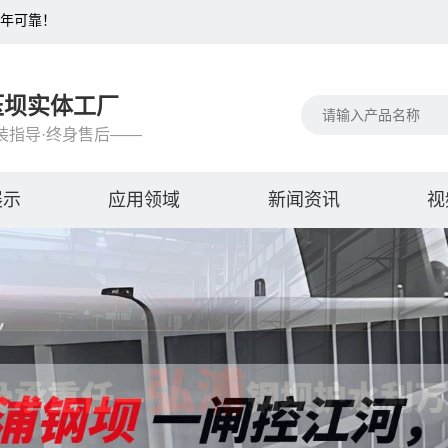
百年可靠！
压坝实体工厂
装指导·终身售后——
展示
应用领域
新闻资讯
视