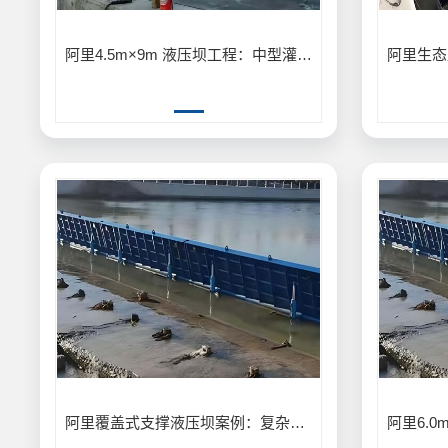
阿里4.5m×9m 液压坝工程：中型灌区 4.5m×9m 液压坝输水灌溉工程案例
阿里覆盖式支撑液压坝案例：复杂地形覆盖式支撑液压坝安装应用