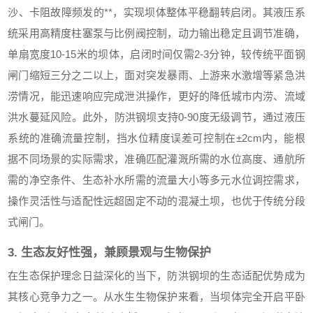
沙、卡阻故障频发的**，实现坝体整体平稳翻转启闭。其液压系
统采用高精度柱塞泵与比例阀控制，动力输出稳定且调节准确，
单扇宽度10-15米的坝体，启闭时间仅需2-3分钟，较传统平面钢
闸门缩短三分之二以上，面对突发暴雨、上游来水激增等紧急洪
涝情况，能迅速响应完成泄洪操作，更好的降低城市内涝、流域
洪水蔓延风险。此外，防洪钢坝支持0-90度无级调节，通过液压
系统的准确流量控制，挡水位精度误差可控制在±2cm内，能根
据不同场景的实际需求，准确匹配灌溉所需的水位高度、通航所
需的净空条件、生态补水所需的流量大小等多元水位调控需求，
操作灵活性与适配性远超固定不动的混凝土坝，也优于传统分段
式闸门。
3. 生态友好性强，兼顾景观与生物保护
在生态保护理念日益深化的当下，防洪钢坝的生态适配优势成为
其核心竞争力之一。从水生生物保护来看，当坝体完全开启平卧