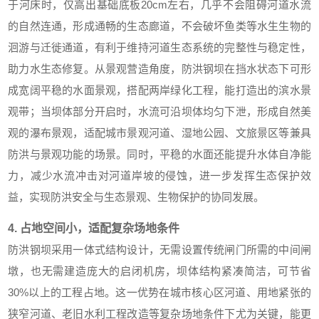
于河床时，仅高出基础底板20cm左右，几乎不会阻碍河道水流
的自然连通，形成通畅的生态廊道，不会破坏鱼类等水生生物的
洄游与迁徙通道，有利于维持河道生态系统的完整性与稳定性，
助力水生态修复。从景观营造角度，防洪钢坝在挡水状态下可形
成宽阔平稳的水面景观，搭配两岸绿化工程，能打造出的滨水景
观带；当坝体部分开启时，水流可沿坝体均匀下泄，形成自然美
观的瀑布景观，适配城市景观河道、湿地公园、文旅景区等兼具
防洪与景观功能的场景。同时，平稳的水面还能提升水体自净能
力，减少水流冲击对河道岸坡的侵蚀，进一步发挥生态保护效
益，实现防洪安全与生态景观、生物保护的协同发展。
4. 占地空间小，适配复杂场地条件
防洪钢坝采用一体式结构设计，无需设置传统闸门所需的中间闸
墩，也无需建造庞大的启闭机房，坝体结构紧凑简洁，可节省
30%以上的工程占地。这一优势在城市核心区河道、用地紧张的
狭窄河道、老旧水利工程改造等复杂场地条件下尤为关键，能更