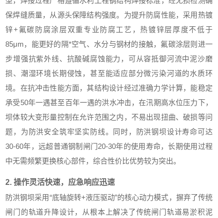
型，焊接过程严格遵循水利工程钢结构焊接标准，经无损检测确
保焊缝质量，从源头保障结构强度。为提升防腐性能，采用热镀
锌+氟碳防腐涂层双重专业防腐工艺，热镀锌层厚度不低于
85μm，能更好的隔*空气、水分与钢材的接触，氟碳涂层则进一
步增强抗紫外线、抗酸碱腐蚀能力，可从容抵御河流中泥沙磨
损、潮湿环境长期侵蚀，甚至能适应部分微污染河道的水质环
境。在抗冲击性能方面，其结构设计经过准确力学计算，能稳定
承受50年一遇甚至百年一遇的洪水冲击，在汛期高水位压力下，
坝体较大变形量控制在允许范围之内，不易出现扭曲、破损等问
题，为防洪安全筑牢坚实防线。同时，防洪钢坝设计寿命可达
30-60年，远超普通钢制闸门20-30年的使用寿命，长期使用过程
中无需频繁更换核心部件，综合性价比优势较为突出。
2. 操作灵活快速，应急响应迅速
防洪钢坝采用“底轴旋转+液压驱动”的核心动力模式，摒弃了传统
闸门的轨道升降设计，从根本上解决了传统闸门轨道易淤积泥