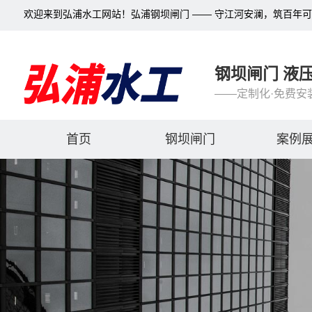
欢迎来到弘浦水工网站！弘浦钢坝闸门 —— 守江河安澜，筑百年
钢坝闸门 液
——定制化·免费安
首页
钢坝闸门
案例