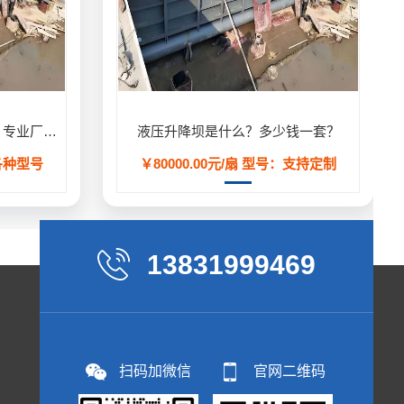
液压升降坝（液压活动坝）- 专业厂家定制生产,用于河道/防汛工程
液压升降坝是什么？多少钱一套？
各种型号
￥80000.00元/扇
型号：支持定制
13831999469
扫码加微信
官网二维码