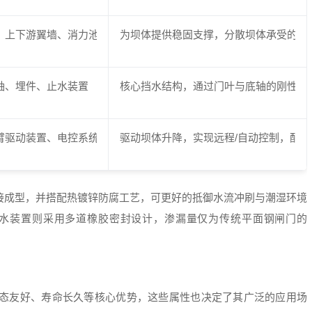
、上下游翼墙、消力池、海漫
为坝体提供稳固支撑，分散坝体承受的水
轴、埋件、止水装置
核心挡水结构，通过门叶与底轴的刚性连
臂驱动装置、电控系统、安全检测装置
驱动坝体升降，实现远程/自动控制，配
接成型，并搭配热镀锌防腐工艺，可更好的抵御水流冲刷与潮湿环境
止水装置则采用多道橡胶密封设计，渗漏量仅为传统平面钢闸门的
态友好、寿命长久等核心优势，这些属性也决定了其广泛的应用场