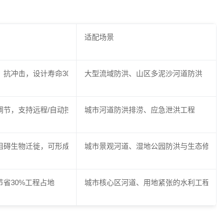
适配场景
抗冲击，设计寿命30-60年
大型流域防洪、山区多泥沙河道防洪
调节，支持远程/自动控制
城市河道防洪排涝、应急泄洪工程
阻碍生物迁徙，可形成瀑布景观
城市景观河道、湿地公园防洪与生态修复
省30%工程占地
城市核心区河道、用地紧张的水利工程