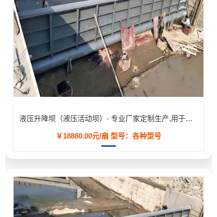
液压升降坝（液压活动坝）- 专业厂家定制生产,用于河道/防汛工程
￥18880.00元/扇
型号：各种型号