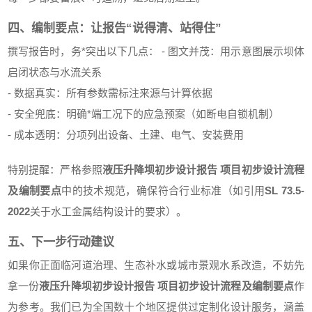
四、编制要点：让报告“说得清、站得住”
撰写报告时，务*突出以下几点： - 图文并茂：用示意图展示坝体
启闭状态与水流关系
- 数据真实：所有参数需标注来源与计算依据
- 安全兜底：明确*端工况下的应急预案（如断电自锁机制）
- 成本透明：分项列出设备、土建、电气、安装费用
特别提醒：严格参照
液压升降坝初步设计报告 项目初步设计流程
及编制要点
中的技术规范，确保符合行业标准（如引用
SL 73.5-
2022
关于水工金属结构设计的要求）。
五、下一步行动建议
如果你正面临河道治理、生态补水或城市景观水系改造，不妨先
拿一份
液压升降坝初步设计报告 项目初步设计流程及编制要点
作
为参考。我们已为全国数十个地区提供过定制化设计服务，涵盖