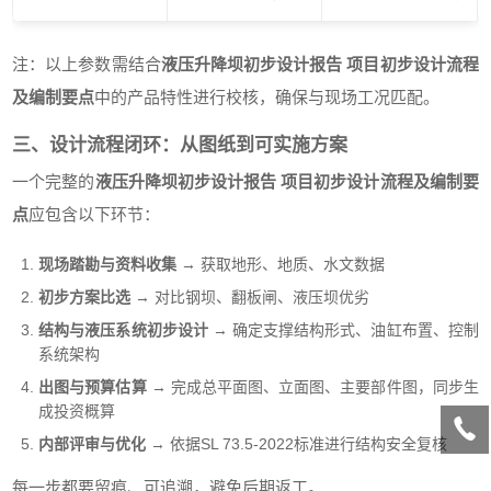
注：以上参数需结合
液压升降坝初步设计报告 项目初步设计流程
及编制要点
中的产品特性进行校核，确保与现场工况匹配。
三、设计流程闭环：从图纸到可实施方案
一个完整的
液压升降坝初步设计报告 项目初步设计流程及编制要
点
应包含以下环节：
现场踏勘与资料收集
→ 获取地形、地质、水文数据
初步方案比选
→ 对比钢坝、翻板闸、液压坝优劣
结构与液压系统初步设计
→ 确定支撑结构形式、油缸布置、控制
系统架构
出图与预算估算
→ 完成总平面图、立面图、主要部件图，同步生
成投资概算
内部评审与优化
→ 依据SL 73.5-2022标准进行结构安全复核
每一步都要留痕、可追溯，避免后期返工。