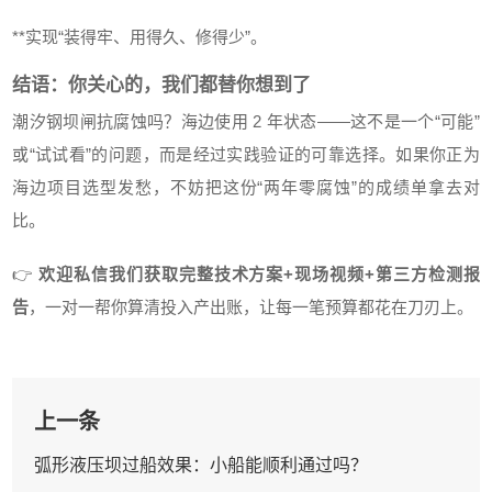
**实现“装得牢、用得久、修得少”。
结语：你关心的，我们都替你想到了
潮汐钢坝闸抗腐蚀吗？海边使用 2 年状态——这不是一个“可能”
或“试试看”的问题，而是经过实践验证的可靠选择。如果你正为
海边项目选型发愁，不妨把这份“两年零腐蚀”的成绩单拿去对
比。
👉
欢迎私信我们获取完整技术方案+现场视频+第三方检测报
告
，一对一帮你算清投入产出账，让每一笔预算都花在刀刃上。
上一条
弧形液压坝过船效果：小船能顺利通过吗？