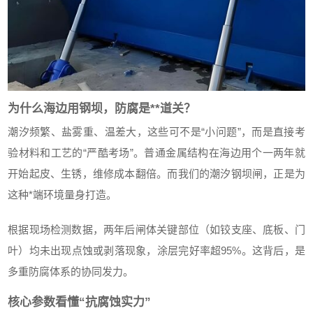
为什么海边用钢坝，防腐是**道关？
潮汐频繁、盐雾重、温差大，这些可不是“小问题”，而是直接考
验材料和工艺的“严酷考场”。普通金属结构在海边用个一两年就
开始起皮、生锈，维修成本翻倍。而我们的潮汐钢坝闸，正是为
这种*端环境量身打造。
根据现场检测数据，两年后闸体关键部位（如铰支座、底板、门
叶）均未出现点蚀或剥落现象，涂层完好率超95%。这背后，是
多重防腐体系的协同发力。
核心参数看懂“抗腐蚀实力”