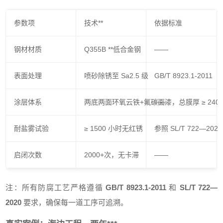
参数项
技术**
依据标准
钢材材质
Q355B **低合金钢
——
表面处理
喷砂除锈至 Sa2.5 级
GB/T 8923.1-2011
涂层体系
两底两面环氧云铁+氟碳面漆，总膜厚 ≥ 240
——
耐盐雾试验
≥ 1500 小时无红锈
参照 SL/T 722—2020
启闭次数
2000+次，无卡滞
——
注：所有防腐工艺严格遵循
GB/T 8923.1-2011
和
SL/T 722—
2020
要求，确保每一道工序可追溯。