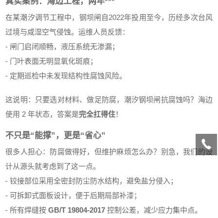
真实案例：海边工程，两年***
在某潮汐调节工程中，钢坝闸自2022年投用至今，历经多次台风
过境与咸湿空气侵蚀。运维人员反馈：
- 闸门启闭顺畅，液压系统无渗漏；
- 门叶表面无明显氧化斑痕；
- 定期巡检中未发现结构性腐蚀风险。
这说明：只要选对材料、做足防腐，潮汐钢坝闸抗腐蚀吗？海边
使用 2 年状态，答案是
完全扛得住
！
不只是“能撑”，更是“省心”
很多人担心：防腐做得好，但维护麻烦怎么办？别急，我们的设
计从源头就考虑到了这一点。
- 铰接部位采用全密封防尘防水结构，避免盐分侵入；
- 可拆卸式面板设计，便于后期局部补漆；
- 所有焊缝按
GB/T 19804-2017
控制公差，减少应力集中点。