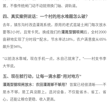
置，不像传统闸门动不动就得换门轴、调轨道。
四、真实案例说话：一个村的用水难题怎么破？
去年，镇东沟村改造灌溉系统，原用的老式混凝土闸门每次放水
要等2小时，且常卡死。换成我们的
灌溉型钢坝闸
后，全村2000
亩耕地实现了分时段**配水，节水率达18%，农户满意度从65%
飙升至94%。
“以前浇水靠喊，现在手机一点，水自己就来了。”——村支书李
大爷说。
五、现在就行动，让每一滴水都“用对地方”
灌溉型钢坝闸放水：农田灌溉够不够用？
答案已经很清晰——不
是水不够，是工具没跟上。选对设备，不仅能省水、省工、省
心，还能让粮仓更稳、收入更高。