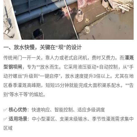
一、放水快慢，关键在“坝”的设计
传统闸门一开一关，靠人力或老式启闭机，费时又费力。而
灌溉
型钢坝闸
，专为**放水而生。它采用液压驱动+自动控制，从“手
动拧螺丝”升级到“一键启停”，放水速度提升3倍以上。尤其在地
区春季灌溉高峰期，短短15分钟就能完成大面积渠系配水，**告
别“等水干等”的尴尬。
✅
核心优势
：快速响应、智能控制、适应多级调度
✅
适用场景
：中小型灌区、支渠末级输水、季节性灌溉需求集中
区域