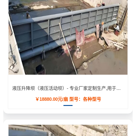
液压升降坝（液压活动坝）- 专业厂家定制生产,用于河道/防汛工程
￥18880.00元/扇
型号：各种型号