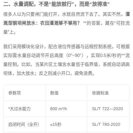
二、水量调配，不是“能放就行”，而是“放得准”
很多人以为只要闸门能打开，水就自然流下去了。其实不然。
灌
溉型钢坝闸放水：农田灌溉够不够用？
**的答案，藏在“可控流
量”上。
我们采用模块化设计，配合液位传感器与远程控制系统，可根据
实际需水量自动调节开启高度（0°~90°），实现0.5米/秒的**流
量控制。比如，当某片区土壤含水量低于临界值，系统自动调高
坝体，加大放水；反之则减小开口，避免浪费。
参数项
数值
依据标准
*大过水能力
800 m³/h
SL/T 722—2020
启闭时间（全开）
≤15秒
SL/T 780-2020