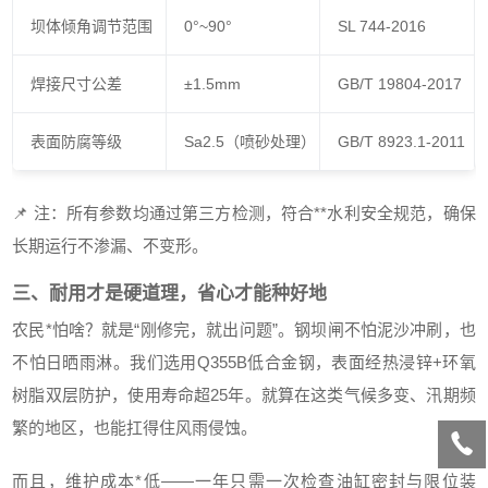
坝体倾角调节范围
0°~90°
SL 744-2016
焊接尺寸公差
±1.5mm
GB/T 19804-2017
表面防腐等级
Sa2.5（喷砂处理）
GB/T 8923.1-2011
📌 注：所有参数均通过第三方检测，符合**水利安全规范，确保
长期运行不渗漏、不变形。
三、耐用才是硬道理，省心才能种好地
农民*怕啥？就是“刚修完，就出问题”。钢坝闸不怕泥沙冲刷，也
不怕日晒雨淋。我们选用Q355B低合金钢，表面经热浸锌+环氧
树脂双层防护，使用寿命超25年。就算在这类气候多变、汛期频
繁的地区，也能扛得住风雨侵蚀。
而且，维护成本*低——一年只需一次检查油缸密封与限位装