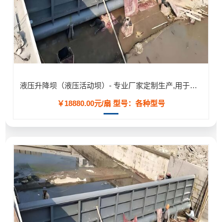
液压升降坝（液压活动坝）- 专业厂家定制生产,用于河道/防汛工程
￥18880.00元/扇
型号：各种型号