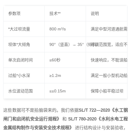
参数项
技术**
说明
*大过坝流量
800 m³/s
满足中型河道通航需
坝体*大倾角
90°（竖直）→ 35°（倾斜）
可调范围宽，适应不
单次启闭时间
≤60秒
快速响应，不耽误船
过船*小水深
≥1.2m
满足一般小型机动船
水位波动范围
≤±0.15m
保障小船平稳过坝
这些数据可不是拍脑袋来的。我们依据
SL/T 722—2020《水工钢
闸门和启闭机安全运行规程》
和
SL/T 780-2020《水利水电工程
金属结构制作与安装安全技术规程》
进行结构设计与安装验收，