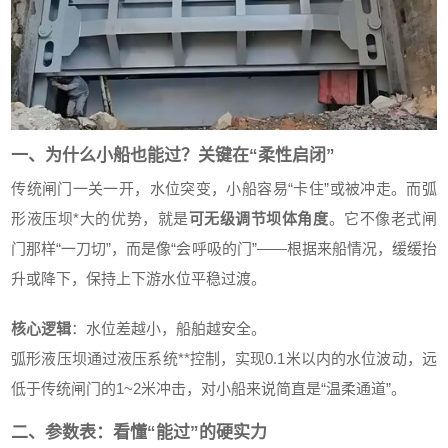
一、为什么小船也能过？关键在“柔性启闭”
传统闸门一关一开，水位突变，小船容易“卡住”或被冲走。而弧
形液压坝*大的优势，就是
可无级调节坝体角度
。它不像老式闸
门那样“一刀切”，而是像“会呼吸的门”——根据来船情况，缓缓抬
升或降下，保持上下游水位平稳过渡。
核心逻辑
：水位差越小，船舶越安全。
弧形液压坝通过液压系统**控制，实现0.1米以内的水位波动，远
低于传统闸门的1~2米冲击，对小船来说简直是“温柔通道”。
二、参数表：看懂“能过”的硬实力