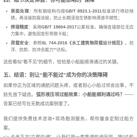
四、细节决定体验：你可能忽略的“保障”
表面处理
：所有钢结构均按
GB/T 8923.1-2011
标准进行喷砂除
锈，再涂装防腐涂层，防止长期浸泡生锈影响滑道平顺性；
焊接精度
：采用
GB/T 19804-2017
公差标准，确保连接部位无应
力集中，避免因变形导致卡船；
荷载安全
：参照
SL 744-2016《水工建筑物荷载设计规范》
，抗
浮、抗剪、抗冲击能力**达标。
这些看似“看不见”的细节，恰恰是小船能顺滑通过的关键。
五、结语：别让“能不能过”成为你的决策障碍
如果你正为区域的通航问题头疼，或者担心小船过坝会出事，不
妨先放下疑虑。
弧形液压坝过船效果：小船能顺利通过吗？
——
答案已经写在无数成功案例里了。
我们提供免费技术咨询+现场勘测服务，帮你量身定制过船方
案。
👉 点击下方“立即沟通”，让我们用一套靠谱的液压坝，把“过船