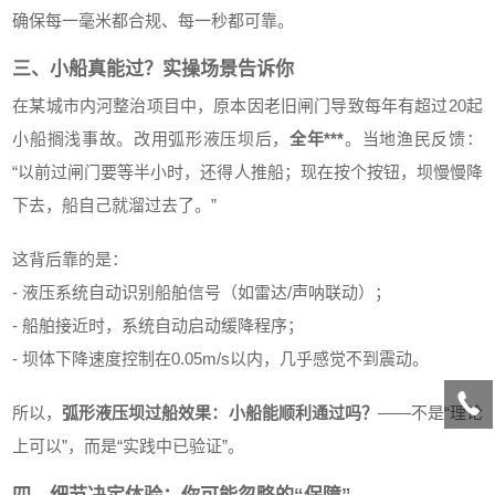
确保每一毫米都合规、每一秒都可靠。
三、小船真能过？实操场景告诉你
在某城市内河整治项目中，原本因老旧闸门导致每年有超过20起
小船搁浅事故。改用弧形液压坝后，
全年***
。当地渔民反馈：
“以前过闸门要等半小时，还得人推船；现在按个按钮，坝慢慢降
下去，船自己就溜过去了。”
这背后靠的是：
- 液压系统自动识别船舶信号（如雷达/声呐联动）；
- 船舶接近时，系统自动启动缓降程序；
- 坝体下降速度控制在0.05m/s以内，几乎感觉不到震动。
所以，
弧形液压坝过船效果：小船能顺利通过吗？
——不是“理论
上可以”，而是“实践中已验证”。