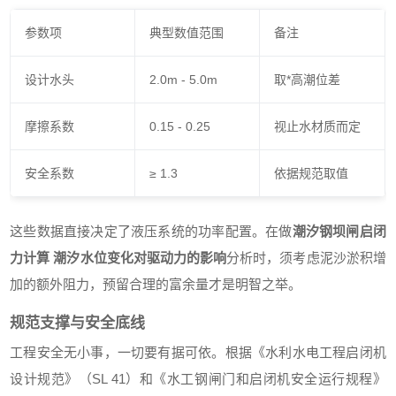
参数项
典型数值范围
备注
设计水头
2.0m - 5.0m
取*高潮位差
摩擦系数
0.15 - 0.25
视止水材质而定
安全系数
≥ 1.3
依据规范取值
这些数据直接决定了液压系统的功率配置。在做
潮汐钢坝闸启闭
力计算 潮汐水位变化对驱动力的影响
分析时，须考虑泥沙淤积增
加的额外阻力，预留合理的富余量才是明智之举。
规范支撑与安全底线
工程安全无小事，一切要有据可依。根据《水利水电工程启闭机
设计规范》（SL 41）和《水工钢闸门和启闭机安全运行规程》