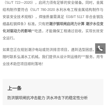
（SL/T 722—2020），启闭力须有足够的安全储备。同时，金属
结构制作要符合《SL/T 780-2020 水利水电工程金属结构制作与
安装安全技术规程》，焊接质量需满足《GB/T 5117 非合金钢及
细晶粒钢焊条》标准。只有把
潮汐钢坝闸启闭力计算 潮汐水位变
化对驱动力的影响
**吃透，才能确保工程通过验收，实现长效安
全运行。
如果您正在规划潮汐电站或防洪排涝项目，遇到选型困惑，欢迎
随时联系弘浦水工机械。我们提供从设计到运维的***服务，用专
业技术助您项目顺利落地！
上一条
防洪钢坝闸抗冲击能力 洪水冲击下的稳定性分析