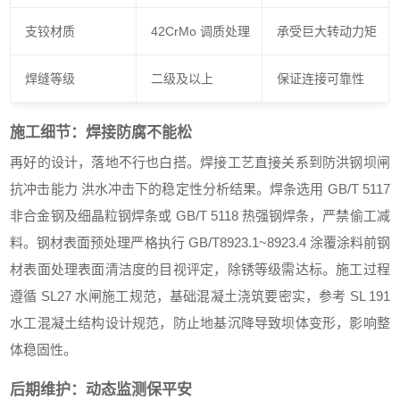
支铰材质
42CrMo 调质处理
承受巨大转动力矩
焊缝等级
二级及以上
保证连接可靠性
施工细节：焊接防腐不能松
再好的设计，落地不行也白搭。焊接工艺直接关系到防洪钢坝闸
抗冲击能力 洪水冲击下的稳定性分析结果。焊条选用 GB/T 5117
非合金钢及细晶粒钢焊条或 GB/T 5118 热强钢焊条，严禁偷工减
料。钢材表面预处理严格执行 GB/T8923.1~8923.4 涂覆涂料前钢
材表面处理表面清洁度的目视评定，除锈等级需达标。施工过程
遵循 SL27 水闸施工规范，基础混凝土浇筑要密实，参考 SL 191
水工混凝土结构设计规范，防止地基沉降导致坝体变形，影响整
体稳固性。
后期维护：动态监测保平安