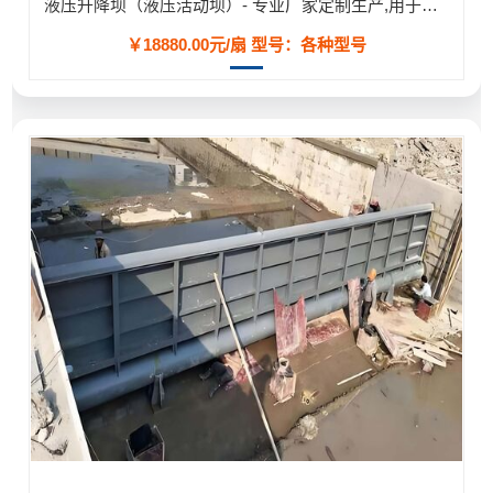
液压升降坝（液压活动坝）- 专业厂家定制生产,用于河道/防汛工程
￥18880.00元/扇
型号：各种型号