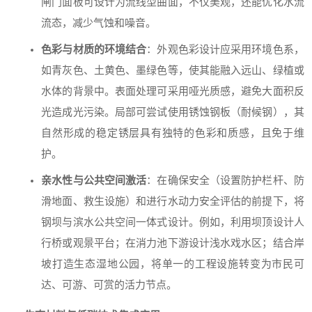
闸门面板可设计为流线型曲面，不仅美观，还能优化水流
流态，减少气蚀和噪音。
色彩与材质的环境结合
：外观色彩设计应采用环境色系，
如青灰色、土黄色、墨绿色等，使其能融入远山、绿植或
水体的背景中。表面处理可采用哑光质感，避免大面积反
光造成光污染。局部可尝试使用锈蚀钢板（耐候钢），其
自然形成的稳定锈层具有独特的色彩和质感，且免于维
护。
亲水性与公共空间激活
：在确保安全（设置防护栏杆、防
滑地面、救生设施）和进行水动力安全评估的前提下，将
钢坝与滨水公共空间一体式设计。例如，利用坝顶设计人
行桥或观景平台；在消力池下游设计浅水戏水区；结合岸
坡打造生态湿地公园，将单一的工程设施转变为市民可
达、可游、可赏的活力节点。