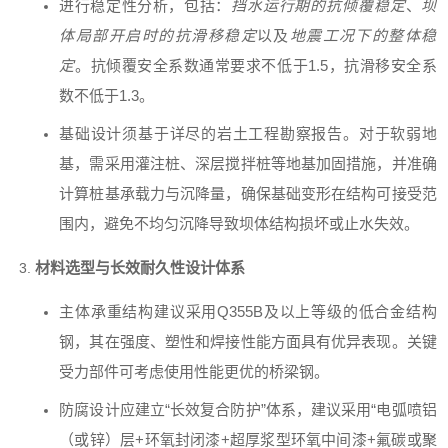
进行稳定性分析，包括：
挡水运行期的抗倾覆稳定
、
坝
体局部开启时的抗滑移稳定
以及
地震工况下的整体稳
定
。抗倾覆安全系数通常要求不低于1.5，抗滑移安全系
数不低于1.3。
基础设计须基于详尽的岩土工程勘察报告。对于软弱地
基，需采用灌注桩、深层搅拌桩等地基加固措施，并准确
计算桩基承载力与沉降量，确保基础变形在结构可接受范
围内，避免不均匀沉降导致坝体结构损坏或止水失效。
材料选型与长效耐久性设计体系
主体承重结构建议采用Q355B及以上等级的低合金结构
钢，其在强度、塑性和焊接性能方面具有优异表现。关键
受力部件可考虑使用性能更优的桥梁钢。
防腐设计应建立“长效复合防护”体系，建议采用“电弧喷铝
（或锌）层+环氧封闭漆+超厚浆型环氧中间漆+氟碳或聚