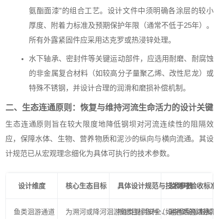
氨酯面漆”的组合工艺。设计文件中须明确各涂层的较小
厚度、附着力标准及预期保护年限（通常不低于25年）。
所有外露紧固件应采用达克罗或热浸锌处理。
水下轴承、密封件等关键运动部件，应选用耐磨、耐腐蚀
的非金属复合材料（如较高分子量聚乙烯、改性尼龙）或
特殊不锈钢，并设计合理的润滑和磨损补偿机制。
二、生态连通原则：恢复与维持河流生命活力的设计关键
生态连通原则旨在较大限度地降低钢坝对河流连续性的阻隔效
应，保障水体、生物、营养物质和泥沙的纵向与横向流通。其设
计规范已从宏观理念细化为具体可执行的技术参数。
设计维度
核心生态目标
具体设计规范与技术参数
监测与验收标准
鱼类洄游通道
为溯河或降河洄游鱼类提供安全、可通达的路径。
根据目标鱼种（如中华鲟、鲑鳟类
运行后通过水下