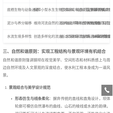
底栖生物与幼鱼通道
保障小型水生生物及鱼卵、幼鱼的上下游迁移。
在坝趾或岸边设置连续的仿自然浅
定期采样调查底
泥沙与养分输移
维持河流自然的泥沙输运平衡和营养物质循环。
结构设计需考虑排沙功能。可在坝
对比分析工程建
水流生境多样性
创造多样化的流速、水深和水流结构，丰富河流生
通过改变堰顶造型（如采用曲线
采用ADCP等
三、自然和谐原则：实现工程结构与景观环境有机结合
自然和谐原则强调钢坝在视觉美学、空间形态和材料质感上与周
边自然环境及人文景观的深度结合，使水利工程本身成为一道风
景。
景观结合与美学设计规范
形态仿生与线条柔化
：摒弃传统的直线和直角设计，坝体
轮廓可模仿自然瀑布的曲线、山石的棱线或水波的韵律。