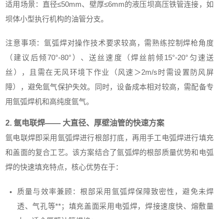
适用场景：直径≤50mm、壁厚≤6mm的液压坝高压铁管连接，如
坝体小型执行机构的油管分支。
注意事项：氩弧焊对操作技术要求较高，需熟练控制焊枪角度
（建议后倾70°-80°）、送丝速度（焊丝前倾15°-20°匀速送
丝），且需在无风环境下作业（风速＞2m/s时需设置防风屏
障），避免氩气保护失效。同时，设备成本相对较高，需配备专
用氩弧焊机和高纯度氩气。
2. 氩电联焊—— 大直径、厚壁油管的快速方案
氩电联焊即采用氩弧焊进行根部打底，再用手工电弧焊进行填充
和盖面的复合工艺。该方案结合了氩弧焊的根部质量优势和电弧
焊的快速填充特点，核心优势在于：
质量与效率兼顾：根部采用氩弧焊保障致密性，避免未焊
透、气孔等**；填充盖面采用电弧焊，焊接速度快、熔敷量