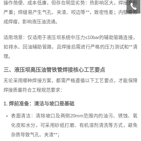
操作简便、成本低廉，但存在明显劣势：热影响区大，焊接变形
严重；焊缝易产生气孔、夹渣、咬边等**，致密性差；内壁易形
成焊瘤，影响液压油流通。
适用场景：仅适用于液压坝系统中压力≤10bar的辅助管路连接，
如排水、回油辅助管路，且焊接后需进行严格的压力测试和**清
理。
三、液压坝高压油管铁管焊接核心工艺要点
无论采用哪种焊接方案，都需严格遵循以下工艺要点，才能保障
焊接质量符合工程规范要求：
1. 焊前准备：清洁与坡口是基础
表面清洁：清除坡口及两侧20mm范围内的油污、锈蚀、氧
化皮和水分，可采用砂纸打磨、有机溶剂清洗等方式，避免
杂质导致气孔、夹渣**；