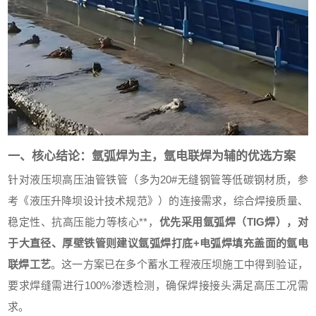
一、核心结论：氩弧焊为主，氩电联焊为辅的优选方案
针对液压坝高压油管铁管（多为20#无缝钢管等低碳钢材质，参
考《液压升降坝设计技术规范》）的连接需求，综合焊接质量、
稳定性、抗高压能力等核心**，
优先采用氩弧焊（TIG焊），对
于大直径、厚壁铁管则建议氩弧焊打底+电弧焊填充盖面的氩电
联焊工艺
。这一方案已在多个蓄水工程液压坝施工中得到验证，
要求焊缝需进行100%渗透检测，确保焊接接头满足高压工况需
求。