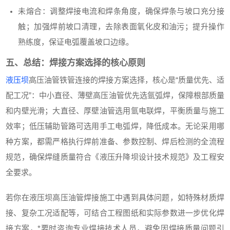
未熔合：调整焊接电流和焊条角度，确保焊条与坡口充分接
触；加强焊前坡口清理，去除表面氧化皮和油污；提升操作
熟练度，保证电弧覆盖坡口边缘。
五、总结：焊接方案选择的核心原则
液压坝
高压油管铁管连接的焊接方案选择，核心是“质量优先、适
配工况”：中小直径、薄壁高压油管优先选氩弧焊，保障根部质量
和内壁光滑；大直径、厚壁油管选用氩电联焊，平衡质量与施工
效率；低压辅助管路可选用手工电弧焊，降低成本。无论采用哪
种方案，都需严格执行焊前准备、参数控制、焊后检测的全流程
规范，确保焊缝质量符合《液压升降坝设计技术规范》及工程安
全要求。
若你在液压坝高压油管焊接施工中遇到具体问题，如特殊材质焊
接、复杂工况适配等，可结合工程图纸和实际参数进一步优化焊
接方案，*要时咨询专业焊接技术人员，避免因焊接质量问题引