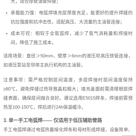
大，适合厚壁油管焊接；
承载能力强：电弧焊填充层厚度充足，能更好的提升焊缝的
抗拉强度和抗冲击性，适配高压、大流量的主油管连接；
成本可控：相较于全氩弧焊，减少了氩气消耗量和焊接时
间，降低了施工成本。
适用场景：直径＞50mm、壁厚＞6mm的液压坝高压铁管连接，
如液压泵站至坝体主执行机构的主油管。
注意事项：需严格控制层间温度，多层焊接时层间温度保持
≥80℃，避免焊缝过热导致晶粒粗大；填充盖面前需清理根部焊
缝表面，确保层间熔合良好。建议选用E5015焊条，焊接前需预
热至100-150℃，焊后进行24h保温缓冷。
3. 单一手工电弧焊—— 仅适用于低压辅助管路
手工电弧焊通过电弧热量熔化焊条和母材形成焊缝，设备简单、