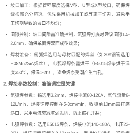
坡口加工：根据管壁厚度选择V型、U型或X型坡口，确保焊
缝根部充分熔透。优先采用机械加工或等离子切割，避免手
工切割导致的坡口不均匀；
间隙控制：坡口间隙需准确控制，氩弧焊打底时建议间隙1.5-
2.0mm，确保单面焊双面成型效果；
焊材准备：氩弧焊选用与母材匹配的焊丝（如20#钢管选用
H08Mn2SiA焊丝），电弧焊焊条需烘干（E5015焊条烘干温
度350℃，保温1-2h），避免焊条受潮产生气孔。
2. 焊接参数控制：准确调控是关键
氩弧焊参数：钨选用3.2mm，焊接电流80-120A，氩气流量8-
12L/min，焊接速度控制在5-8cm/min，收弧前10mm需打磨
斜口，采用电流衰减填满弧坑，防止缩孔开裂；
电弧焊参数：选用E5015焊条，焊接电流140-180A，电压22-