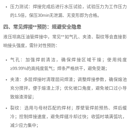
压力测试：焊接完成后进行水压试验，试验压力为工作压力
的1.5倍，保压30min无泄漏、无变形即为合格。
四、常见焊接**预防：规避安全隐患
液压坝高压油管焊接中，常见**如气孔、夹渣、裂纹等会直接影
响接头强度，需针对性预防：
气孔：加强焊前清洁，确保焊接区域干燥；使用纯度
≥99.99%的高纯度氩气；焊条严格烘干，避免受潮；
夹渣：多层焊接时清理层间焊渣；调整焊接参数，确保熔池
充分搅拌，便于熔渣上浮；优化坡口角度，避免坡口过小导
致熔渣滞留；
裂纹：选用与母材匹配的焊材；厚壁管焊前预热、焊后缓
冷；控制焊接速度，避免焊缝冷却过快；收弧时填满弧坑，
减少应力集中；