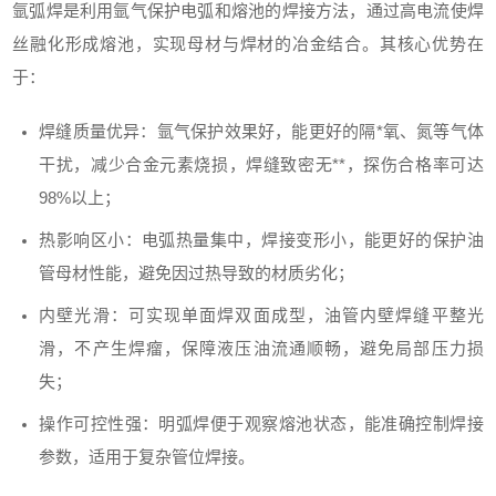
氩弧焊是利用氩气保护电弧和熔池的焊接方法，通过高电流使焊
丝融化形成熔池，实现母材与焊材的冶金结合。其核心优势在
于：
焊缝质量优异：氩气保护效果好，能更好的隔*氧、氮等气体
干扰，减少合金元素烧损，焊缝致密无**，探伤合格率可达
98%以上；
热影响区小：电弧热量集中，焊接变形小，能更好的保护油
管母材性能，避免因过热导致的材质劣化；
内壁光滑：可实现单面焊双面成型，油管内壁焊缝平整光
滑，不产生焊瘤，保障液压油流通顺畅，避免局部压力损
失；
操作可控性强：明弧焊便于观察熔池状态，能准确控制焊接
参数，适用于复杂管位焊接。