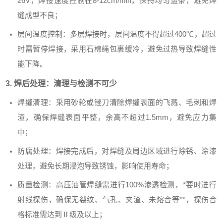
26V，焊接速度控制在8-12cm/min，保持均匀运条，避免焊
缝成型不良；
层间温度控制：多层焊接时，层间温度不得超过400℃，超过
时需暂停焊接，采用石棉绳包裹缓冷，避免过热导致焊缝性
能下降。
3. 焊后处理：清理与检测不可少
焊缝清理：采用砂轮或锉刀清除焊缝表面的飞溅、毛刺和焊
渣，确保焊缝表面平整，余高不超过1.5mm，避免应力集
中；
防腐处理：焊接完成后，对焊缝及周边区域进行除锈、涂漆
处理，避免长期浸泡导致锈蚀，影响使用寿命；
质量检测：高压油管焊缝需进行100%渗透检测，*要时进行
射线探伤，确保无裂纹、气孔、夹渣、未熔合等**，探伤合
格标准需达到Ⅱ级及以上；