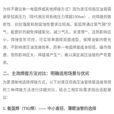
为何不建议单一电弧焊或其他焊接方式？因为液压坝高压油管需
承受较高压力（现代液压坝系统压力常超150bar），对焊缝的致
密性、抗拉强度和耐腐蚀性要求比较高。氩弧焊通过氩气隔*空
气，能更好的避免焊缝氧化，减少气孔、夹渣等**，且热影响区
小，焊接变形可控，可实现单面焊双面成型，保障油管内壁光
滑，不影响液压油流通效率。而单一电弧焊虽成本较低、操作简
便，但热影响区大、焊缝易产生**，难以满足高压油管的严苛要
求。
二、主流焊接方法对比：明确适用场景与优劣
为更清晰地选择焊接方式，以下对液压坝高压油管铁管连接常用
的三种焊接方法进行详细对比，结合工程实际需求给出适配建
议：
1. 氩弧焊（TIG焊）—— 中小直径、薄壁油管的选择