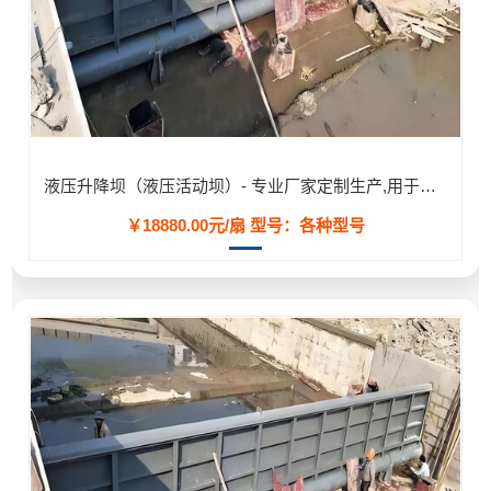
液压升降坝（液压活动坝）- 专业厂家定制生产,用于河道/防汛工程
￥18880.00元/扇
型号：各种型号