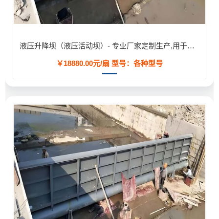
液压升降坝（液压活动坝）- 专业厂家定制生产,用于河道/防汛工程
￥18880.00元/扇
型号：各种型号