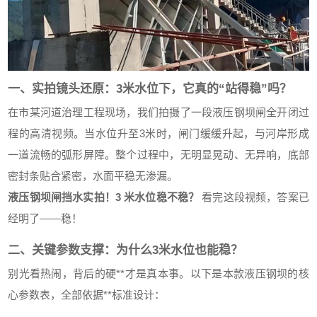
一、实拍镜头还原：3米水位下，它真的“站得稳”吗？
在市某河道治理工程现场，我们拍摄了一段液压钢坝闸全开闭过
程的高清视频。当水位升至3米时，闸门缓缓升起，与河岸形成
一道流畅的弧形屏障。整个过程中，无明显晃动、无异响，底部
密封条贴合紧密，水面平稳无渗漏。
液压钢坝闸挡水实拍！3 米水位稳不稳？
看完这段视频，答案已
经明了——稳！
二、关键参数支撑：为什么3米水位也能稳？
别光看热闹，背后的硬**才是真本事。以下是本款液压钢坝的核
心参数表，全部依据**标准设计：