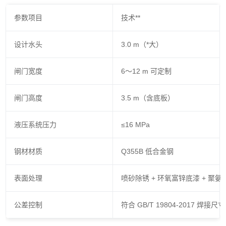
参数项目
技术**
设计水头
3.0 m（*大）
闸门宽度
6～12 m 可定制
闸门高度
3.5 m（含底板）
液压系统压力
≤16 MPa
钢材材质
Q355B 低合金钢
表面处理
喷砂除锈 + 环氧富锌底漆 + 聚氨酯面
公差控制
符合 GB/T 19804-2017 焊接