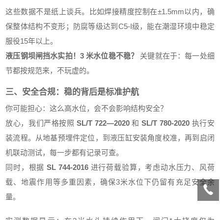
这些数据不是纸上谈兵。比如焊接精度控制在±1.5mm以内，确
保整体结构不变形；防腐等级达到C5-I级，能在潮湿环境中稳定
服役15年以上。
液压钢坝闸挡水实拍！3 米水位稳不稳？
关键就在于：每一处细
节都按规范来，不玩虚的。
三、安全合规：稳的背后是标准护航
你可能担心：这么高水位，会不会影响结构安全？
放心，我们严格按照
SL/T 722—2020
和
SL/T 780-2020
执行安
装流程。从地基预埋件定位，到液压缸安装角度校准，再到启闭
机联动测试，每一步都有记录可查。
同时，根据
SL 744-2016
进行荷载验算，考虑动水压力、风荷
载、地震作用等多重因素，确保3米水位下仍留有充足安全余
量。