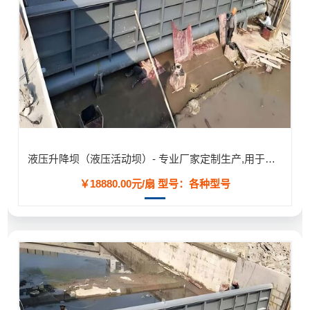
液压升降坝（液压活动坝）- 专业厂家定制生产,用于河道/防汛工程
￥18880.00元/扇
型号：各种型号