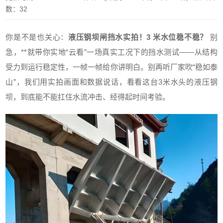
数：32
你是不是也关心：
液压钢坝闸挡水实拍！3 米水位稳不稳？
别
急，**就带你实地“云看”一场真实工况下的挡水测试——从结构
受力到运行稳定性，一帧一帧给你讲明白。别再听厂家吹“稳如泰
山”，我们用实拍画面和数据说话，看看这台3米水头的液压钢
坝，到底能不能扛住水流冲击、经得起时间考验。