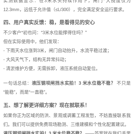
实测数据显示：在3米水头持续作用下，闸门*大挠度仅为
12.3mm，远低于允许值（≤L/300），完全满足安全运行要求。
四、用户真实反馈：稳，是看得见的安心
不少客户*初也问：“3米水位能撑得住吗？”
但在实际使用中，他们发现：
- 下雨天水位涨到3米，闸门自动抬升，水流平稳过渡；
- 大风天气下，结构无异常抖动；
- 清淤维护方便，无需拆卸，液压系统自动复位。
一句话总结：
液压钢坝闸挡水实拍！3 米水位稳不稳？
不只是
“能稳”，而是“一直稳”。
五、想了解更详细方案？现在就联系！
如果你正为区域的防洪、景观或调蓄工程发愁，不妨直接联系我
们。我们可以提供免费现场勘测、三维建模和个性化配置建议。
液压钢坝闸挡水实拍！3 米水位稳不稳？
——答案就在我们手里