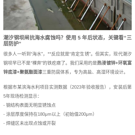
潮汐钢坝闸抗海水腐蚀吗？使用 5 年后状态，关键看“三
层防护”
很多人一听到“海水”，**反应就是“肯定生锈”。但其实，现代潮汐
钢坝早已不是“裸奔”的铁疙瘩了。我们采用的是
热浸镀锌+环氧富
锌底漆+聚氨酯面漆
三重防腐体系，专为高盐、高湿环境设计。
根据市某滨海水利项目实测数据（2023年验收报告），安装后第
5年现场检测显示：
- 钢结构表面无明显锈蚀点
- 涂层厚度保持在180μm以上（初始值200μm）
- 焊缝区未出现点蚀或开裂