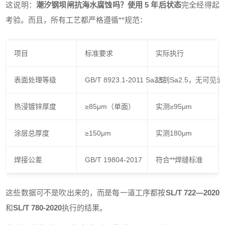
这说明：
潮汐钢坝闸抗海水腐蚀吗？使用 5 年后状态
完全经得起
考验。而且，所有工艺都严格遵循**规范：
项目
标准要求
实际执行
表面处理等级
GB/T 8923.1-2011 Sa2.5
达到Sa2.5，无可见
热浸镀锌厚度
≥85μm（单面）
实测≥95μm
涂层总厚度
≥150μm
实测180μm
焊接公差
GB/T 19804-2017
符合**焊缝标准
这些数据可不是吹出来的，而是每一道工序都按
SL/T 722—2020
和
SL/T 780-2020
执行的结果。