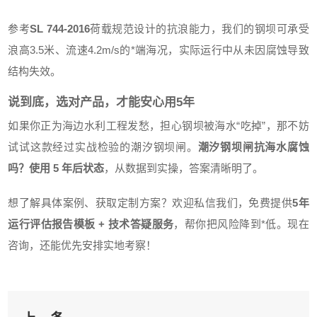
参考
SL 744-2016
荷载规范设计的抗浪能力，我们的钢坝可承受
浪高3.5米、流速4.2m/s的*端海况，实际运行中从未因腐蚀导致
结构失效。
说到底，选对产品，才能安心用5年
如果你正为海边水利工程发愁，担心钢坝被海水“吃掉”，那不妨
试试这款经过实战检验的潮汐钢坝闸。
潮汐钢坝闸抗海水腐蚀
吗？使用 5 年后状态
，从数据到实操，答案清晰明了。
想了解具体案例、获取定制方案？欢迎私信我们，免费提供
5年
运行评估报告模板 + 技术答疑服务
，帮你把风险降到*低。现在
咨询，还能优先安排实地考察！