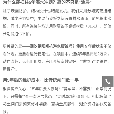
为什么能扛住5年海水冲刷？靠的不只是“涂层”
除了表面防护，结构设计也暗藏玄机。我们采用
分段式铰接结
构
，减少应力集中；主梁与底板之间设置排水通道，避免积水滞
留。同时，所有连接件均选用耐腐蚀不锈钢材质（316L），即使
长期浸泡也不怕。
更关键的是——
潮汐钢坝闸抗海水腐蚀吗？使用 5 年后状态
不仅
看外观，更要看运行稳定性。在项目中，连续5年启闭超2万次，
动作流畅，无卡阻现象，液压系统密封完好，**做到了“防得住、
动得好”。
用5年后的维护成本，比传统闸门低一半
很多客户关心：“五年后要大修吗？”答案是：
不需要！
正常情况
下，只需每**查一次涂层状态，*要时局部补漆即可。相比传统混
凝土闸门需频繁修补裂缝、更换金属部件，潮汐钢坝省心又省
钱。