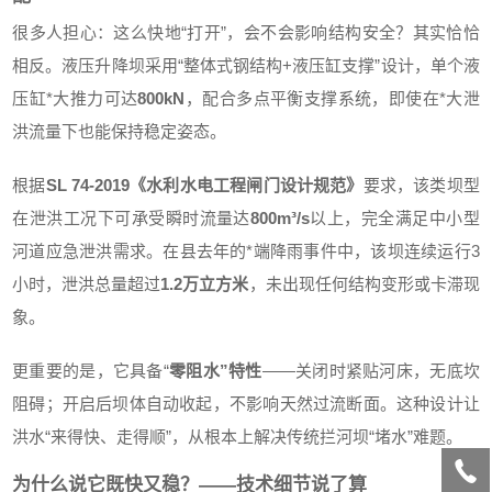
很多人担心：这么快地“打开”，会不会影响结构安全？其实恰恰
相反。液压升降坝采用“整体式钢结构+液压缸支撑”设计，单个液
压缸*大推力可达
800kN
，配合多点平衡支撑系统，即使在*大泄
洪流量下也能保持稳定姿态。
根据
SL 74-2019《水利水电工程闸门设计规范》
要求，该类坝型
在泄洪工况下可承受瞬时流量达
800m³/s
以上，完全满足中小型
河道应急泄洪需求。在县去年的*端降雨事件中，该坝连续运行3
小时，泄洪总量超过
1.2万立方米
，未出现任何结构变形或卡滞现
象。
更重要的是，它具备“
零阻水”特性
——关闭时紧贴河床，无底坎
阻碍；开启后坝体自动收起，不影响天然过流断面。这种设计让
洪水“来得快、走得顺”，从根本上解决传统拦河坝“堵水”难题。
为什么说它既快又稳？——技术细节说了算