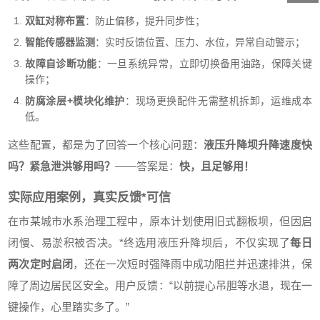
双缸对称布置
：防止偏移，提升同步性；
智能传感器监测
：实时反馈位置、压力、水位，异常自动警示；
故障自诊断功能
：一旦系统异常，立即切换备用油路，保障关键
操作；
防腐涂层+模块化维护
：现场更换配件无需整机拆卸，运维成本
低。
这些配置，都是为了回答一个核心问题：
液压升降坝升降速度快
吗？紧急泄洪够用吗？
——答案是：
快，且足够用！
实际应用案例，真实反馈*可信
在市某城市水系治理工程中，原本计划使用旧式翻板坝，但因启
闭慢、易淤积被否决。*终选用液压升降坝后，不仅实现了
每日
两次定时启闭
，还在一次短时强降雨中成功阻拦并迅速排洪，保
障了周边居民区安全。用户反馈：“以前提心吊胆等水退，现在一
键操作，心里踏实多了。”