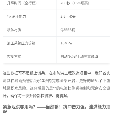
升降时间（全行程）
≤60秒（15m坝高）
*大承压能力
2.5m水头
坝体材质
Q355B钢
液压系统压力等级
16MPa
控制方式
自动/远程/手动三重联动
这些数据可不是纸上谈兵。在市防洪工程改造项目中，我们曾实
测其在暴雨预警后1分10秒内完成全部开启，更好的避免了下游
城区积水风险。这背后靠的是**的电液比例阀控制和冗余安全设
计，确保每一次升降都
快得准、稳得起
。
紧急泄洪够用吗？——当然够！抗冲击力强，泄洪能力顶
配