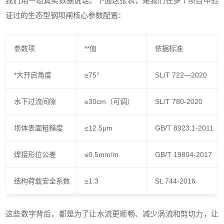
我们用一组真实数据说话。下面这张表，是我们在多个项目中验
证过的生态型钢坝闸核心参数配置：
参数项
**值
依据标准
*大开启角度
≥75°
SL/T 722—2020
水下过流间隙
≥30cm（可调）
SL/T 780-2020
坝体表面粗糙度
≤12.5μm
GB/T 8923.1-2011
焊接形位公差
≤0.5mm/m
GB/T 19804-2017
结构荷载安全系数
≥1.3
SL 744-2016
这些数字背后，都是为了让水流更顺畅、减少涡流和剪切力，让