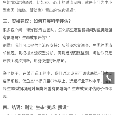
鱼能“顺溜”地通过。比如30cm以上的过流间隙，就是专门为中小
型鱼类（如鲢、鳙幼鱼）留出的“生命通道”。
三、实操建议：如何开展科学评估？
很多客户问：“我们没专业团队，怎么搞
生态型钢坝闸对鱼类洄游
有影响吗？生态效果评估
？”
别慌！我们可以提供全流程支持：从前期水文调查、鱼类种类清
单梳理，到模拟水流模型分析，再到后期跟踪监测。哪怕你只是
想做个初步判断，也能快速得出结论。
举个例子，在某河道工程中，我们通过设置可调式底槛+低扰动
启闭系统，使鱼类***提升至87%以上，远超行业平均水平。这就
是
生态型钢坝闸对鱼类洄游有影响吗？生态效果评估
的价值体
现。
四、结语：别让“生态”变成“摆设”