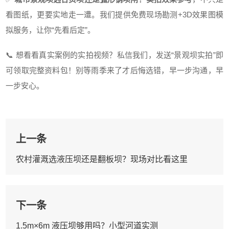
看图纸，更要实地走一遭。我们提供免费现场勘测+3D效果图模
拟服务，让你“先看后定”。
📞 想看看真实案例的实拍视频？私信我们，发送“景观坝实拍”即
可领取完整资料包！别等雨季来了才后悔选错，早一步沟通，早
一步安心。
上一条
农村灌溉选液压坝还是翻板坝？现场对比看这里
下一条
1.5m×6m 液压坝够用吗？小型河道实测