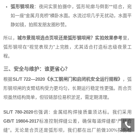
弧形钢坝段
：夜间实景拍摄中，弧形轮廓与倒影**结合，宛
如一座“金属月亮桥”横卧水面。水流过坝几乎无扰动，水面平
静如镜，拍照发朋友圈秒赞。
所以，
城市景观坝选合页坝还是弧形钢坝闸？实拍效果参考
里，
弧形钢坝在“视觉表现力”上完胜，尤其适合打造标志级夜景工
程。
三、安全与维护：谁更省心？
根据
SL/T 722—2020《水工钢闸门和启闭机安全运行规程》
，弧
形钢坝闸的支臂结构受力更均匀，长期运行稳定性更强。而合页
坝虽然结构简单，但铰链部位易积淤泥，需定期清理。
SL/T 780-2020
也强调：金属结构焊接质量须达标。我们采用
GB/T 19804-2017
标准控制焊缝公差，确保每道焊缝都“严丝合
缝”。无论是合页还是弧形坝，我们都在出厂前做100%探伤检