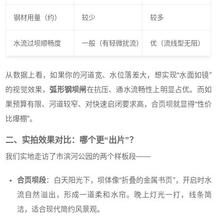
钢材用量（约）
较少
较多
水流过坝顺畅度
一般（有轻微扰流）
优（流线型无阻）
从数据上看，如果你的河道宽、水位落差大，想实现“水面如镜”
的视觉效果，
弧形钢坝闸
在抗压、通水流畅性上明显占优。而如
果预算有限、河道较窄、对快速启闭要求高，合页坝就显得“性价
比爆棚”。
二、实拍效果对比：哪个更“出片”？
我们实地走访了市滨河公园的两个样板段——
合页坝段
：白天阳光下，坝体像“折叠的金属书页”，开启时水
流自然溢出，形成一道柔和水帘。晚上灯光一打，线条简
洁，适合现代简约风景观。