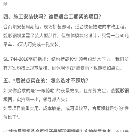
测。
四、施工安装快吗？谁更适合工期紧的项目？
合页坝安装周期短，现场拼装即可，适合快速推进的市政工程。
弧形钢坝虽需吊装大型部件，但整体模块化设计，只需一台50吨
吊车，3天内可完成一孔安装。
SL 744-2016
明确指出：结构荷载设计须考虑动水压力。我们所
有方案均按此规范复核，确保坝体在*端暴雨下也能稳如磐石。
五、*后说点实在的：怎么选才不踩坑？
如果你追求的是“一眼惊艳”的夜景效果，且预算充足，选
弧形钢
坝闸
，实拍图一出，领导都点头；
如果项目偏重实用、成本敏感，或河道较窄，
合页坝
就是你的“性
价比王”。
✅
城市景观坝选合页坝还是弧形钢坝闸？实拍效果参考
，不只是