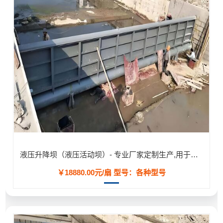
液压升降坝（液压活动坝）- 专业厂家定制生产,用于河道/防汛工程
￥18880.00元/扇
型号：各种型号