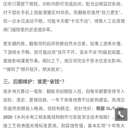
压坝只需按下按钮，30秒内即可完成启闭，配合远程监控系统，
村干部在手机上就能掌握实时状态。而翻板坝虽然“自力更生”，
但一旦水位波动不稳，可能半天都“卡住不动”，得靠人工去清理
闸门缝隙里的淤泥或杂草。
更关键的是，翻板坝的启闭依赖自然水位差，如果上游来水慢、
下游排水不畅，就可能出现“该开不开、该关不关”的尴尬局面，
直接影响灌溉节奏。相比之下，液压坝完全不受水位变化影响，
**做到了“想开就开，想关就关”。
三、后期维护：谁更“省钱”？
很多地方算过一笔账：翻板坝初期投入低，但每年都要安排专人
巡检、清淤、更换铰链，一年下来维修费不比新购便宜。而液压
坝虽然前期投入略高，但结构稳定，密封性好，
根据
SL/T 780-
2020
《水利水电工程金属结构制作与安装安全技术规程》，其焊
接工艺和表面处理标准更高，耐腐蚀性强，基本实现“十年免大