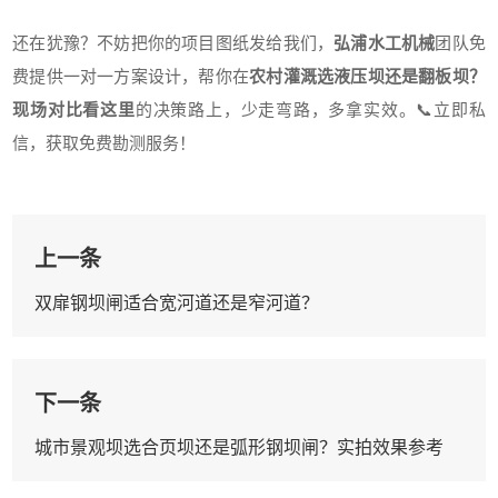
还在犹豫？不妨把你的项目图纸发给我们，
弘浦水工机械
团队免
费提供一对一方案设计，帮你在
农村灌溉选液压坝还是翻板坝？
现场对比看这里
的决策路上，少走弯路，多拿实效。📞立即私
信，获取免费勘测服务！
上一条
双扉钢坝闸适合宽河道还是窄河道？
下一条
城市景观坝选合页坝还是弧形钢坝闸？实拍效果参考