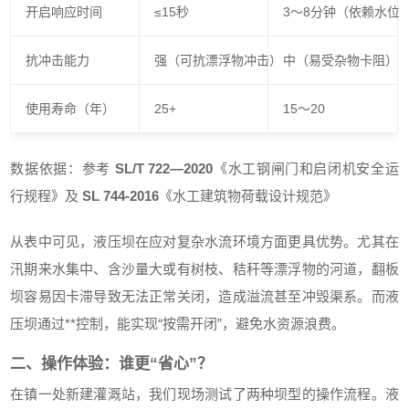
开启响应时间
≤15秒
3～8分钟（依赖水位
抗冲击能力
强（可抗漂浮物冲击）
中（易受杂物卡阻）
使用寿命（年）
25+
15～20
数据依据：参考
SL/T 722—2020
《水工钢闸门和启闭机安全运
行规程》及
SL 744-2016
《水工建筑物荷载设计规范》
从表中可见，液压坝在应对复杂水流环境方面更具优势。尤其在
汛期来水集中、含沙量大或有树枝、秸秆等漂浮物的河道，翻板
坝容易因卡滞导致无法正常关闭，造成溢流甚至冲毁渠系。而液
压坝通过**控制，能实现“按需开闭”，避免水资源浪费。
二、操作体验：谁更“省心”？
在镇一处新建灌溉站，我们现场测试了两种坝型的操作流程。液