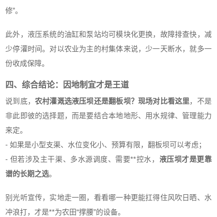
修”。
此外，液压系统的油缸和泵站均可模块化更换，故障排查快，减
少停灌时间。对以农业为主的村集体来说，少一天断水，就多一
份收成保障。
四、综合结论：因地制宜才是王道
说到底，
农村灌溉选液压坝还是翻板坝？现场对比看这里
，不是
非此即彼的选择题，而是要结合本地地形、用水规律、管理能力
来定。
- 如果是小型支渠、水位变化小、预算有限，翻板坝可以考虑；
- 但若涉及主干渠、多水源调度、需要**控水，
液压坝才是更靠
谱的长期之选
。
别光听宣传，实地走一圈，看看哪一种更能扛得住风吹日晒、水
冲浪打，才是**为农田“撑腰”的设备。