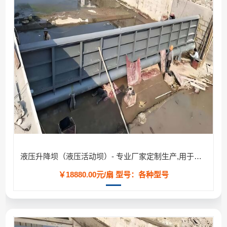
液压升降坝（液压活动坝）- 专业厂家定制生产,用于河道/防汛工程
￥18880.00元/扇
型号：各种型号