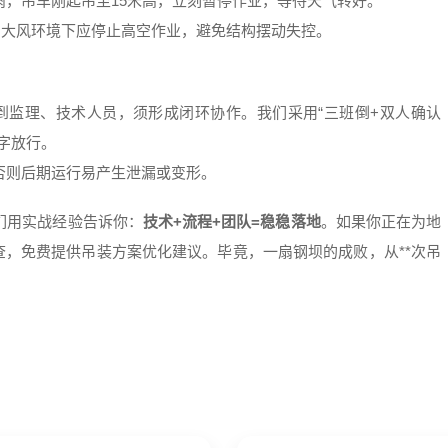
，吊车刚起吊至15米高，立刻暂停作业，等待天气转好。
，大风环境下应停止高空作业，避免结构摆动失控。
到监理、技术人员，须形成闭环协作。我们采用“三班倒+双人确认
字放行。
否则后期运行易产生泄漏或变形。
们用实战经验告诉你：
技术+流程+团队=稳稳落地
。如果你正在为地
查，免费提供吊装方案优化建议。毕竟，一扇钢坝的成败，从**次吊