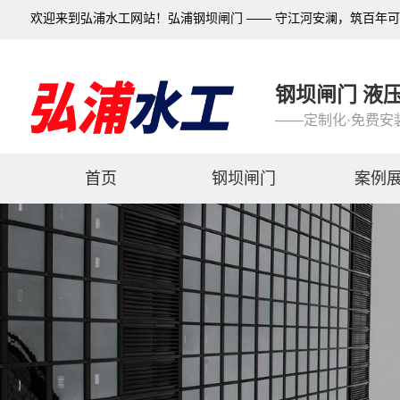
欢迎来到弘浦水工网站！弘浦钢坝闸门 —— 守江河安澜，筑百年
钢坝闸门 液
——定制化·免费安
首页
钢坝闸门
案例