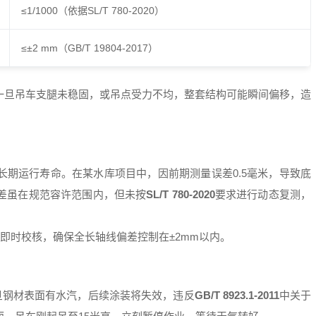
≤1/1000（依据SL/T 780-2020）
≤±2 mm（GB/T 19804-2017）
一旦吊车支腿未稳固，或吊点受力不均，整套结构可能瞬间偏移，造
期运行寿命。在某水库项目中，因前期测量误差0.5毫米，导致底
差虽在规范容许范围内，但未按
SL/T 780-2020
要求进行动态复测，
即时校核，确保全长轴线偏差控制在±2mm以内。
旦钢材表面有水汽，后续涂装将失效，违反
GB/T 8923.1-2011
中关于