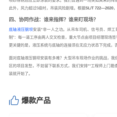
喷砂除锈后应立即涂装的要求。我们曾遇到一场突如其来的阵雨
此外，风力超过5级时，吊装风险剧增。根据
SL/T 722—2020
四、协同作战：谁来指挥？谁来盯现场？
底轴液压钢坝
安装*非一人之功。从吊车司机、信号员、焊工
制”：每一道工序由两人交叉检查，重大节点由项目经理现场签
更关键的是，液压系统与底轴的连接须在无应力状态下完成，
面对底轴液压钢坝安装有多难？大型吊车现场作业的挑战，我
区的项目发愁，不妨留下联系方式，我们安排**工程师上门勘
装就开始了。
爆款产品