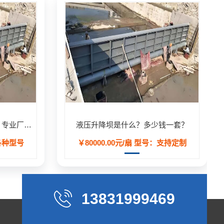
液压升降坝（液压活动坝）- 专业厂家定制生产,用于河道/防汛工程
液压升降坝是什么？多少钱一套？
各种型号
￥80000.00元/扇
型号：支持定制
13831999469