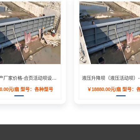
合页坝生产厂家价格-合页活动坝设计安装方案定制
0.00元/扇
型号：各种型号
￥18880.00元/扇
型号：