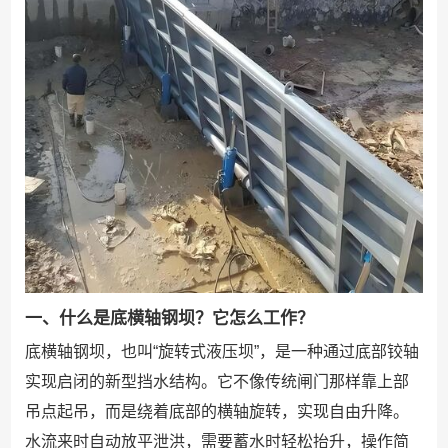
一、什么是底横轴钢坝？它怎么工作？
底横轴钢坝，也叫“旋转式液压坝”，是一种通过底部铰轴
实现启闭的新型挡水结构。它不像传统闸门那样靠上部
吊点起吊，而是绕着底部的横轴旋转，实现自由升降。
水流来时自动放平泄洪，需要蓄水时轻松抬升，操作简