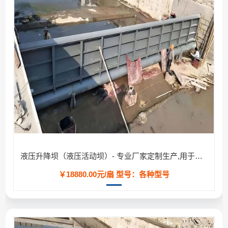
液压升降坝（液压活动坝）- 专业厂家定制生产,用于河道/防汛工程
￥18880.00元/扇
型号：各种型号