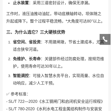
止水装置
：采用三道密封设计，确保无渗漏。
工作时，液压油推动油缸，带动底横轴转动，坝体随之
升起或降下。整个过程平稳流畅，*大角度可达80°以上。
三、为什么选它？三大硬核优势
省空间、省投资
：不用建闸墩，节省土建成本，尤其
适合狭窄河道。
免维护、长寿命
：关键部件经过防腐处理，按规范维
护，使用寿命可达30年以上。
智能调控
：可接入智慧水务平台，实现雨量、水位自
动响应，减少人工干预。
✅ 参考标准：
- SL/T 722—2020《水工钢闸门和启闭机安全运行规程》
- SL/T 780-2020《水利水电工程金属结构制作与安装安