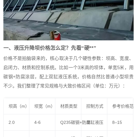
一、液压升降坝价格怎么定？先看“硬**”
价格不是拍脑袋来的，核心取决于几个硬性参数：坝高、宽度、
启闭力、材质和控制系统。比如一个3米高的坝体，单宽5米，用
碳钢+防腐涂层，配上双缸液压系统，价格自然比普通小型坝贵
不少。我们整理了常见规格与大致价格区间（单位：万元）：
坝高（m）
坝宽（m）
材质类型
控制方式
参考价格范
2.0
4-6
Q235碳钢+防腐
单缸液压
8–15