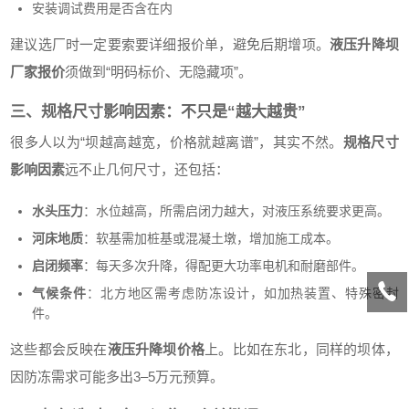
安装调试费用是否含在内
建议选厂时一定要索要详细报价单，避免后期增项。
液压升降坝
厂家报价
须做到“明码标价、无隐藏项”。
三、规格尺寸影响因素：不只是“越大越贵”
很多人以为“坝越高越宽，价格就越离谱”，其实不然。
规格尺寸
影响因素
远不止几何尺寸，还包括：
水头压力
：水位越高，所需启闭力越大，对液压系统要求更高。
河床地质
：软基需加桩基或混凝土墩，增加施工成本。
启闭频率
：每天多次升降，得配更大功率电机和耐磨部件。
气候条件
：北方地区需考虑防冻设计，如加热装置、特殊密封
件。
这些都会反映在
液压升降坝价格
上。比如在东北，同样的坝体，
因防冻需求可能多出3–5万元预算。