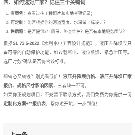
四、如何选对厂家？记住三个关键词
有案例
：查看过往工程照片和实地考察记录；
可定制
：能否根据你的河道宽度、水深做非标设计？
售后稳
：是否提供2年质保、终身维护？是否有本地服务团队？
根据
SL 73.5-2022
《水利水电工程设计规范》，液压升降坝应具
备可靠的自动保护功能，如过载断电、液位反馈、紧急泄压等。
选厂时务*确认是否符合该标准。
想省心又省钱？别光看低价！
液压升降坝价格、液压升降坝厂家
报价、规格尺寸影响因素
，三者缺一不可。
如果你正规划项目，不妨留下联系方式，我们免费为你提供一份
定制化方案+**报价表
，帮你避开坑，一步到位！
上一条