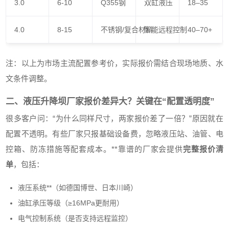
3.0
6-10
Q355钢
双缸液压
18–35
4.0
8-15
不锈钢/复合材料
智能远程控制
40–70+
注：以上为市场主流配置参考价，实际报价需结合现场地质、水
文条件调整。
二、液压升降坝厂家报价差异大？关键在“配置透明度”
很多客户问：“为什么同样尺寸，两家报价差了一倍？”原因就在
配置不透明。有些厂家只报基础设备费，忽略液压站、油管、电
控箱、防冻措施等配套成本。**靠谱的厂家会提供
完整报价清
单
，包括：
液压系统**（如德国博世、日本川崎）
油缸承压等级（≥16MPa更耐用）
电气控制系统（是否支持远程监控）