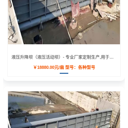
液压升降坝（液压活动坝）- 专业厂家定制生产,用于河道/防汛工程
￥18880.00元/扇
型号：各种型号