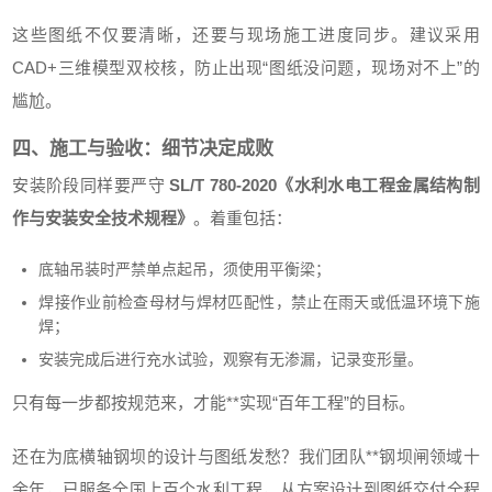
这些图纸不仅要清晰，还要与现场施工进度同步。建议采用
CAD+三维模型双校核，防止出现“图纸没问题，现场对不上”的
尴尬。
四、施工与验收：细节决定成败
安装阶段同样要严守
SL/T 780-2020《水利水电工程金属结构制
作与安装安全技术规程》
。着重包括：
底轴吊装时严禁单点起吊，须使用平衡梁；
焊接作业前检查母材与焊材匹配性，禁止在雨天或低温环境下施
焊；
安装完成后进行充水试验，观察有无渗漏，记录变形量。
只有每一步都按规范来，才能**实现“百年工程”的目标。
还在为底横轴钢坝的设计与图纸发愁？我们团队**钢坝闸领域十
余年，已服务全国上百个水利工程，从方案设计到图纸交付全程