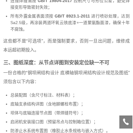
连接焊缝需按
GB/T 19804-2017
控制尺寸与形位公差，避免焊
接变形导致密封失效；
所有外露金属表面须按
GB/T 8923.1-2011
进行喷砂处理，达到
Sa2.5级，再涂装两道环氧云铁底漆+一道聚氨酯面漆，确保十年
不腐蚀。
这些都不是“可选项”，而是强制要求，否则一旦出问题，维修成
本远超初期投入。
三、图纸深度：从节点详图到安装定位缺一不可
一份合格的“钢坝闸结构设计 底横轴钢坝闸结构设计规范及图纸”
须包含以下内容：
总装配图（含尺寸标注、材料表）；
底轴支承结构详图（含地脚螺栓布置）；
坝体与底轴连接节点图（带焊缝符号）；
启闭机安装接口图（预留吊点与控制箱位置）；
防渗止水系统布置图（橡胶止水条规格与嵌入方式）。