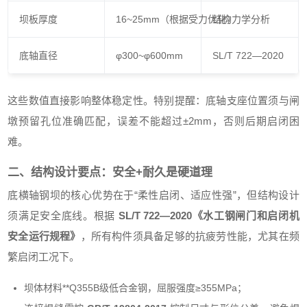
坝板厚度
16~25mm（根据受力优化）
结构力学分析
底轴直径
φ300~φ600mm
SL/T 722—2020
这些数值直接影响整体稳定性。特别提醒：底轴支座位置须与闸
墩预留孔位准确匹配，误差不能超过±2mm，否则后期启闭困
难。
二、结构设计要点：安全+耐久是硬道理
底横轴钢坝的核心优势在于“柔性启闭、适应性强”，但结构设计
须满足安全底线。根据
SL/T 722—2020《水工钢闸门和启闭机
安全运行规程》
，所有构件须具备足够的抗疲劳性能，尤其在频
繁启闭工况下。
坝体材料**Q355B级低合金钢，屈服强度≥355MPa；