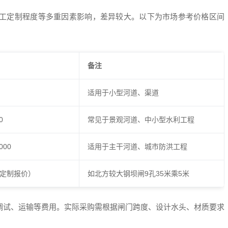
工定制程度等多重因素影响，差异较大。以下为市场参考价格区间
）
备注
适用于小型河道、渠道
0
常见于景观河道、中小型水利工程
,000
适用于主干河道、城市防洪工程
（需定制报价）
如北方较大钢坝闸9孔35米乘5米
调试、运输等费用。实际采购需根据闸门跨度、设计水头、材质要求