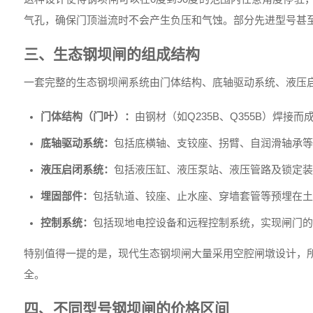
气孔，确保门顶溢流时不会产生负压和气蚀。部分先进型号甚
三、生态钢坝闸的组成结构
一套完整的生态钢坝闸系统由门体结构、底轴驱动系统、液压
门体结构（门叶）：
由钢材（如Q235B、Q355B）焊
底轴驱动系统：
包括底横轴、支铰座、拐臂、自润滑轴承等
液压启闭系统：
包括液压缸、液压泵站、液压管路及锁定装
埋固部件：
包括轨道、铰座、止水座、穿墙套管等预埋在土
控制系统：
包括现地电控设备和远程控制系统，实现闸门的
特别值得一提的是，现代生态钢坝闸大量采用空腔闸墩设计，
全。
四、不同型号钢坝闸的价格区间