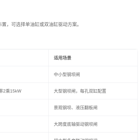
布置，可选择单油缸或双油缸驱动方案。
适用场景
中小型钢坝闸
率2乘15kW
大型钢坝闸，每孔双缸配置
景观钢坝、液压翻板闸
大跨度底轴驱动钢坝闸