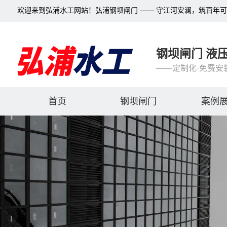
欢迎来到弘浦水工网站！弘浦钢坝闸门 —— 守江河安澜，筑百年
钢坝闸门 液
——定制化·免费安
首页
钢坝闸门
案例