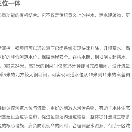
三位一体
多重功能的有机结合。它不仅是传统意义上的拦水、泄水建筑物，更
活调控。钢坝闸可以通过液压启闭系统实现快速升降，升坝蓄水、塌
更好的降低河道水位，保障两岸安全。在枯水期，钢坝闸立起挡水，
3扇宽24米、高3米的钢闸门仅需15分钟即可完成启闭，设计流量
米乘5米的北方较大钢坝闸，可实现河道水位从16米到11米的高差调
准确调控河道水位与流量，更好的削减入河污染物、有助于水体生态
配套建设鱼道等设施，促进鱼类洄游通道恢复，整体提升流域生物多
区的核心设施，肩负防洪使命的同时，合理调配水资源、有助于区域