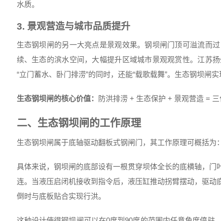
水质。
3. 景观营造与城市品质提升
生态钢坝闸的另一大亮点是景观效果。钢坝闸门顶可溢流而过
续、生态的滨水空间，大幅提升区域城市景观观赏性。江苏扬
“立门蓄水、卧门排涝”的同时，还能“载歌载舞”。生态钢坝闸
生态钢坝闸的核心价值：
防洪排涝 + 生态保护 + 景观营造 =
二、生态钢坝闸的工作原理
生态钢坝闸属于底轴驱动翻板式钢闸门，其工作原理可概括为
具体来说，钢坝闸的底部设有一根贯穿坝体全长的底横轴，门
连。当液压启闭机接收到指令后，液压缸推动拐臂摆动，驱动
倒时与底板贴合实现行洪。
这种设计使得钢坝闸可以在0度到90度的范围内任意角度停驻