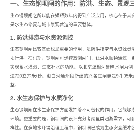
一、生态钢坝闸的作用：防洪、生态、景观
生态钢坝闸之所以能在短短数年内得到广泛应用，核心在于其
是水生态修复与城市景观营造的重要载体。
1. 防洪排涝与水资源调控
生态钢坝闸比较基础也是重要的作用，是防洪排涝与水资源灵
坝行洪。在汛期，钢坝闸可迅速放倒闸门，让洪水顺畅通过，
实现蓄水灌溉、生态补水的功能。以北京温榆河鲁疃水闸为例，
达720立方米/秒。潮白河通州段新建的兴各庄闸更是9孔35
整。
2. 水生态保护与水质净化
生态钢坝闸在水生态保护方面发挥着不可替代的作用。它能够
环境。更重要的是，钢坝闸的设计充分考虑鱼类洄游需求，可
样性。在多地水环境治理工程中，钢坝闸已成为生态安全缓冲