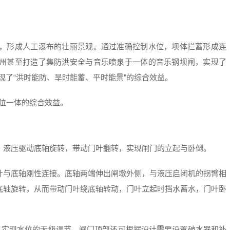
，形成人工瀑布的壮丽景观。通过准确控制水位，坝体拦蓄形成连
州甚至打造了集防洪安全与音乐喷泉于一体的音乐钢坝闸，实现了
实现了“洪时能防、旱时能蓄、平时能景”的综合效益。
 三位一体的综合效益。
：液压驱动底轴旋转，带动门叶翻转，实现闸门的立起与卧倒。
叶与底轴刚性连接。底轴两端伸出闸墩外侧，与液压启闭机的拐臂相
底轴旋转，从而带动门叶绕底轴转动，门叶立起时挡水蓄水，门叶卧
，实现水位的无级调节。闸门顶部还可根据设计需要设置破水器和补