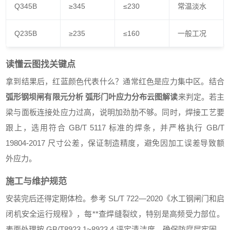
Q345B
≥345
≤230
常温淡水
Q235B
≥235
≤160
一般工况
读懂云图找关键点
拿到结果后，红蓝颜色代表什么？通常红色是应力集中区。结合
弧形钢坝闸有限元分析 弧形门叶应力分布云图解读
来判定。若主
梁与面板连接处应力过高，说明加劲肋不够。同时，焊接工艺要
跟上，选用符合 GB/T 5117 标准的焊条，并严格执行 GB/T
19804-2017 尺寸公差，保证制造精度，避免因加工误差导致额
外应力。
施工与维护规范
安装完后还得定期体检。参考 SL/T 722—2020《水工钢闸门和启
闭机安全运行规程》，每**查焊缝裂纹，特别是高频受力部位。
表面处理按 GB/T8923.1~8923.4 评定清洁度，确保防腐层牢固。