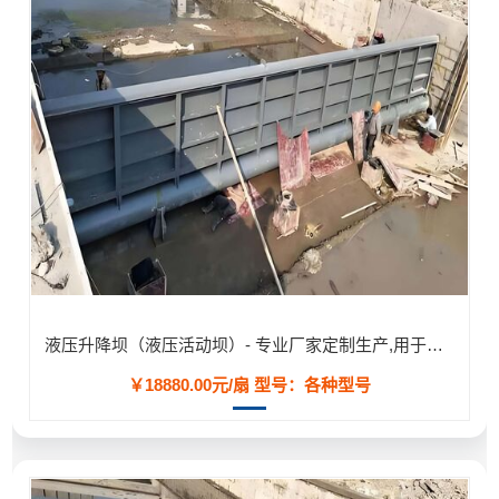
液压升降坝（液压活动坝）- 专业厂家定制生产,用于河道/防汛工程
￥18880.00元/扇
型号：各种型号