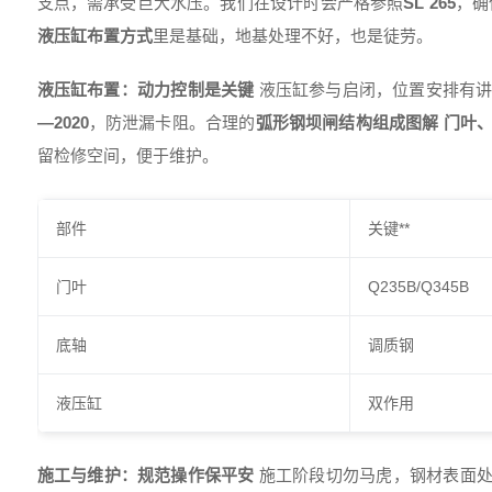
支点，需承受巨大水压。我们在设计时会严格参照
SL 265
，确
液压缸布置方式
里是基础，地基处理不好，也是徒劳。
液压缸布置：动力控制是关键
液压缸参与启闭，位置安排有讲
—2020
，防泄漏卡阻。合理的
弧形钢坝闸结构组成图解 门叶
留检修空间，便于维护。
部件
关键**
门叶
Q235B/Q345B
底轴
调质钢
液压缸
双作用
施工与维护：规范操作保平安
施工阶段切勿马虎，钢材表面