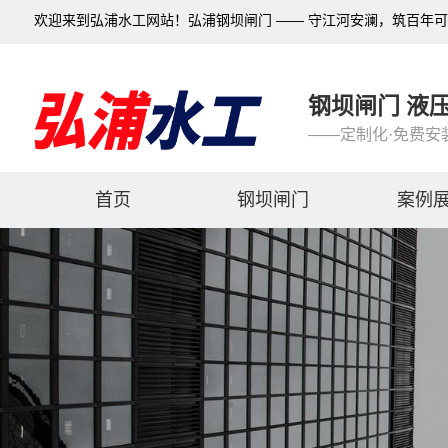
欢迎来到弘浦水工网站！弘浦钢坝闸门 —— 守江河安澜，筑百年
钢坝闸门 液
——定制化·免费安
首页
钢坝闸门
案例