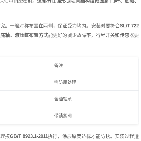
保轴承耐磨密封。这部分在
弧形钢坝闸结构组成图解 门叶、底轴、
究。一般对称布置在两侧，保证受力均匀。安装时要符合
SL/T 722
、底轴、液压缸布置方式
能更好的减少故障率，行程开关和传感器要
备注
需防腐处理
含油轴承
带锁紧阀
处理按
GB/T 8923.1-2011
执行，涂层厚度达标才能防锈。安装过程遵