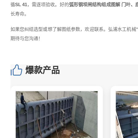
循
SL 41
，需逐项验收。好的
弧形钢坝闸结构组成图解 门叶、
长寿命。
如果您纠结选型或想了解图纸参数，欢迎联系。弘浦水工机械*
期待与您沟通！
爆款产品