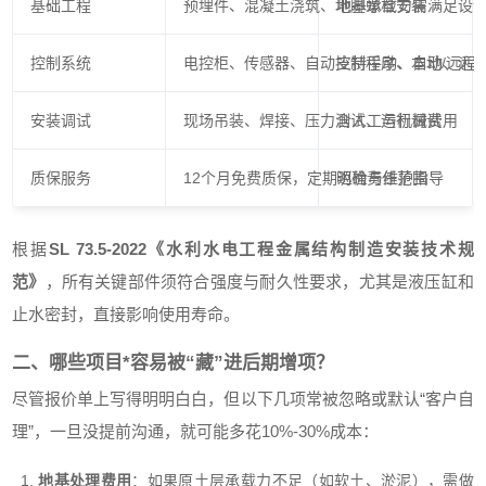
基础工程
预埋件、混凝土浇筑、地脚螺栓安装
地基承载力需满足设
控制系统
电控柜、传感器、自动控制程序、本地/远程
支持手动、自动、远
安装调试
现场吊装、焊接、压力测试、运行调试
含人工与机械费用
质保服务
12个月免费质保，定期巡检与维护指导
明确责任范围
根据
SL 73.5-2022《水利水电工程金属结构制造安装技术规
范》
，所有关键部件须符合强度与耐久性要求，尤其是液压缸和
止水密封，直接影响使用寿命。
二、哪些项目*容易被“藏”进后期增项？
尽管报价单上写得明明白白，但以下几项常被忽略或默认“客户自
理”，一旦没提前沟通，就可能多花10%-30%成本：
地基处理费用
：如果原土层承载力不足（如软土、淤泥），需做