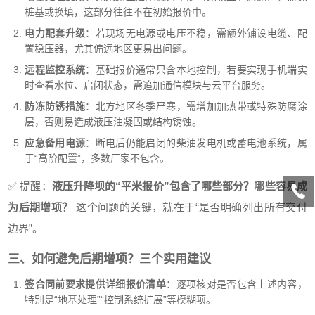
桩基或换填，这部分往往不在初始报价中。
电力配套升级
：若现场无电源或电压不稳，需额外铺设电缆、配
置稳压器，尤其偏远地区更易出问题。
远程监控系统
：基础报价通常只含本地控制，若要实现手机端实
时查看水位、启闭状态，需追加通信模块与云平台服务。
防冻防锈措施
：北方地区冬季严寒，需增加加热带或特殊防腐涂
层，否则易造成液压油凝固或结构锈蚀。
应急备用电源
：断电后仍能启闭的柴油发电机或蓄电池系统，属
于“高阶配置”，多数厂家不包含。
✅ 提醒：
液压升降坝的“平米报价”包含了哪些部分？哪些容易成
为后期增项？
这个问题的关键，就在于“是否明确列出所有交付
边界”。
三、如何避免后期增项？三个实用建议
签合同前要求提供详细报价清单
：逐项核对是否包含上述内容，
特别是“地基处理”“控制系统扩展”等模糊项。