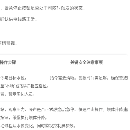
，紧急停止按钮是否处于可随时触发的状态。
确认供电线路正常。
密切监视。
操作步骤
关键安全注意事项
指令与目标水位。
指令需要清晰。警报时间需足够，确保警戒
换至“本地”或“远程”相应档位。
示装置，警示周边人员。
压泵站，观察压力、噪声是否正常。
严禁急启急停、快速冲击操作。坝体升降速
柄或按钮，缓慢执行坝体升降。
体运动过程及水位变化，同时监视控制屏参数。