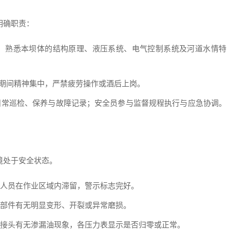
明确职责：
，熟悉本坝体的结构原理、液压系统、电气控制系统及河道水情特
作期间精神集中，严禁疲劳操作或酒后上岗。
日常巡检、保养与故障记录；安全员参与监督规程执行与应急协调。
境处于安全状态。
人员在作业区域内滞留，警示标志完好。
部件有无明显变形、开裂或异常磨损。
接头有无渗漏油现象，各压力表显示是否归零或正常。