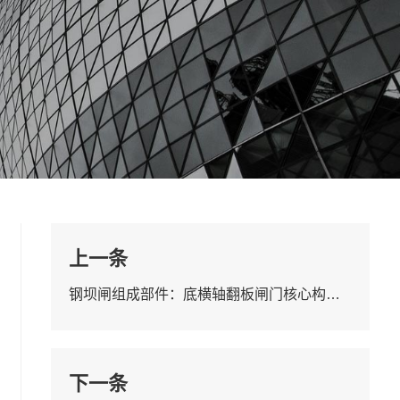
上一条
钢坝闸组成部件：底横轴翻板闸门核心构造详解
下一条