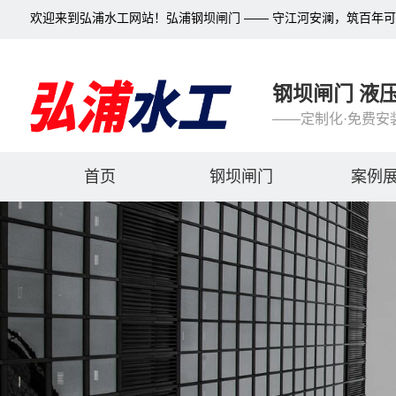
欢迎来到弘浦水工网站！弘浦钢坝闸门 —— 守江河安澜，筑百年
钢坝闸门 液
——定制化·免费安
首页
钢坝闸门
案例