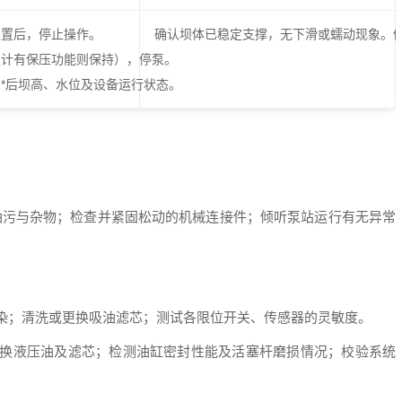
位置后，停止操作。
确认坝体已稳定支撑，无下滑或蠕动现象。
如设计有保压功能则保持），停泵。
、*后坝高、水位及设备运行状态。
油污与杂物；检查并紧固松动的机械连接件；倾听泵站运行有无异常
染；清洗或更换吸油滤芯；测试各限位开关、传感器的灵敏度。
换液压油及滤芯；检测油缸密封性能及活塞杆磨损情况；校验系统
。