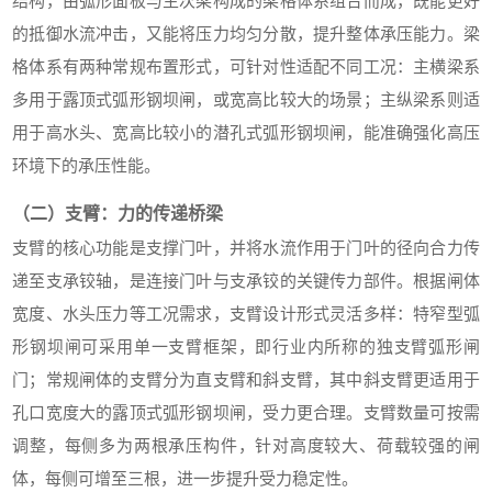
结构，由弧形面板与主次梁构成的梁格体系组合而成，既能更好
的抵御水流冲击，又能将压力均匀分散，提升整体承压能力。梁
格体系有两种常规布置形式，可针对性适配不同工况：主横梁系
多用于露顶式弧形钢坝闸，或宽高比较大的场景；主纵梁系则适
用于高水头、宽高比较小的潜孔式弧形钢坝闸，能准确强化高压
环境下的承压性能。
（二）支臂：力的传递桥梁
支臂的核心功能是支撑门叶，并将水流作用于门叶的径向合力传
递至支承铰轴，是连接门叶与支承铰的关键传力部件。根据闸体
宽度、水头压力等工况需求，支臂设计形式灵活多样：特窄型弧
形钢坝闸可采用单一支臂框架，即行业内所称的独支臂弧形闸
门；常规闸体的支臂分为直支臂和斜支臂，其中斜支臂更适用于
孔口宽度大的露顶式弧形钢坝闸，受力更合理。支臂数量可按需
调整，每侧多为两根承压构件，针对高度较大、荷载较强的闸
体，每侧可增至三根，进一步提升受力稳定性。