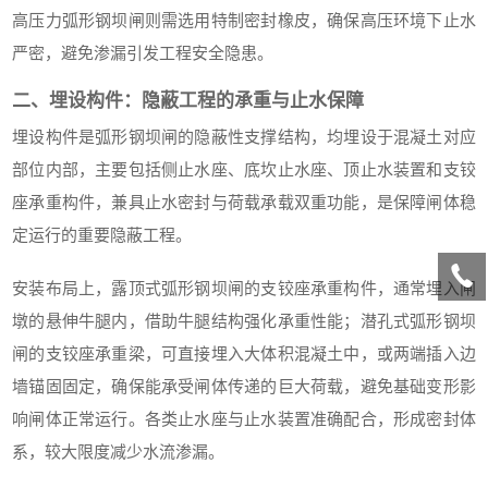
高压力弧形钢坝闸则需选用特制密封橡皮，确保高压环境下止水
严密，避免渗漏引发工程安全隐患。
二、埋设构件：隐蔽工程的承重与止水保障
埋设构件是弧形钢坝闸的隐蔽性支撑结构，均埋设于混凝土对应
部位内部，主要包括侧止水座、底坎止水座、顶止水装置和支铰
座承重构件，兼具止水密封与荷载承载双重功能，是保障闸体稳
定运行的重要隐蔽工程。
安装布局上，露顶式弧形钢坝闸的支铰座承重构件，通常埋入闸
墩的悬伸牛腿内，借助牛腿结构强化承重性能；潜孔式弧形钢坝
闸的支铰座承重梁，可直接埋入大体积混凝土中，或两端插入边
墙锚固固定，确保能承受闸体传递的巨大荷载，避免基础变形影
响闸体正常运行。各类止水座与止水装置准确配合，形成密封体
系，较大限度减少水流渗漏。