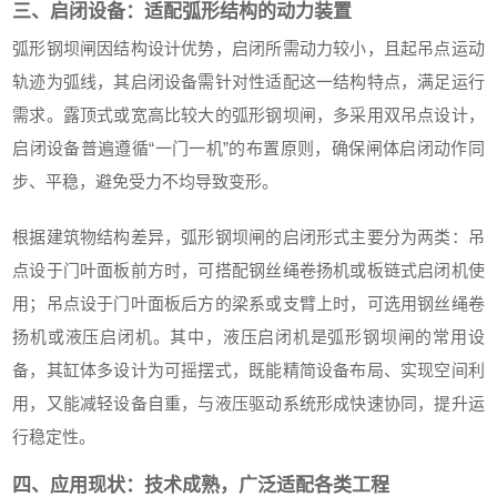
三、启闭设备：适配弧形结构的动力装置
弧形钢坝闸因结构设计优势，启闭所需动力较小，且起吊点运动
轨迹为弧线，其启闭设备需针对性适配这一结构特点，满足运行
需求。露顶式或宽高比较大的弧形钢坝闸，多采用双吊点设计，
启闭设备普遍遵循“一门一机”的布置原则，确保闸体启闭动作同
步、平稳，避免受力不均导致变形。
根据建筑物结构差异，弧形钢坝闸的启闭形式主要分为两类：吊
点设于门叶面板前方时，可搭配钢丝绳卷扬机或板链式启闭机使
用；吊点设于门叶面板后方的梁系或支臂上时，可选用钢丝绳卷
扬机或液压启闭机。其中，液压启闭机是弧形钢坝闸的常用设
备，其缸体多设计为可摇摆式，既能精简设备布局、实现空间利
用，又能减轻设备自重，与液压驱动系统形成快速协同，提升运
行稳定性。
四、应用现状：技术成熟，广泛适配各类工程