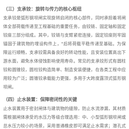
（三）支承铰：旋转与传力的核心枢纽
支承铰是弧形钢坝闸实现旋转启闭的核心部件，同时承担着将闸
体全部荷载传递至工程基础的重要任务，由铰链、固定轴和固定
铰座三部分组成。其中，铰链与支臂紧密连接，固定铰座则牢固
锚固于建筑物的埋设构件上，*后将荷载平稳传递至基础。为保
障运行顺畅，支承铰需具备良好的转动性能，且安装位置高出下
游水面，避免水体侵蚀影响使用寿命。常见的支承铰形式有圆柱
铰和圆锥铰，圆柱铰构造简单、制造安装便捷，在各类工程中应
用较为广泛；圆锥铰承载能力更强，多用于大跨度露顶式弧形钢
坝闸。
（四）止水装置：保障密闭性的关键
止水装置用于密封闸体与建筑物的缝隙，防止水流渗漏，其材质
需根据闸体承受的水压力等级合理选用：中、小型弧形钢坝闸或
总水压力较小的场景，采用普通橡皮即可满足止水需求；潜孔式