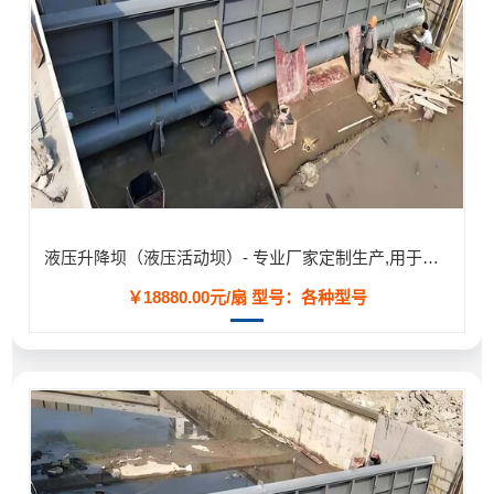
液压升降坝（液压活动坝）- 专业厂家定制生产,用于河道/防汛工程
￥18880.00元/扇
型号：各种型号