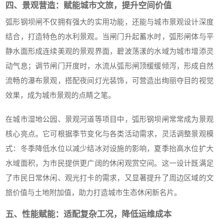
四、景观营造：赋能城市文旅，提升空间价值
弧形钢坝闸不仅拥有强大的实用功能，还能与城市景观设计深度
结合，打造特色的水利景观。当闸门升起蓄水时，弧形闸体与平
静水面形成连续美观的景观界面，碧波荡漾的水域为城市增添灵
动气息；调节闸门开度时，水流从弧形闸顶缓缓倾泻，形成自然
流畅的瀑布景观，搭配夜间灯光装饰，可营造出绚丽夺目的视觉
效果，成为城市景观的点睛之笔。
在城市湿地公园、景观河道等项目中，弧形钢坝闸常常成为景观
核心亮点。它可根据季节变化与各类活动需求，灵活调整景观模
式：冬季降低水位以减少结冰对设施的影响，夏季抬高水位扩大
水域面积，为市民提供更广阔的休闲观赏空间。这一设计既满足
了市民日常休闲、观光打卡的需求，又显著提升了周边区域的文
旅价值与土地附加值，助力打造城市生态休闲新名片。
五、性能赋能：适配复杂工况，降低运维成本