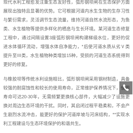
现代水利工程愈发注重生态友好性，弧形钢坝闸在生态保护方面
展现出独特且显著的优势。它可根据河道内水生生物的生存习性
与繁衍需求，灵活调节生态流量，维持河道自然水流形态，为鱼
类、水生植物等提供多样化的栖息与生长环境。某河道生态修复
工程中，通过间隔设置3座弧形钢坝闸构建梯级水位，更好的促
进水体循环流动，增强水体自净能力，*后使河道水质从劣Ⅴ类
提升至Ⅲ类，水生植物种类增加15种，受损的河道生态系统得到
更好的修复。
与橡胶坝等传统水利设施相比，弧形钢坝闸采用钢材制造，具备
较强的耐腐蚀性和较长的使用寿命，正常维护保养情况下，使用
寿命可达20-30年，无需频繁更换核心部件，大幅减少了设施更
换对周边生态环境的干扰。同时，其启闭过程平稳柔和，不会产
生剧烈水流冲击，能更好的保护河道岸坡与河床结构，**实现水
利工程建设与生态环境保护的和谐共生。