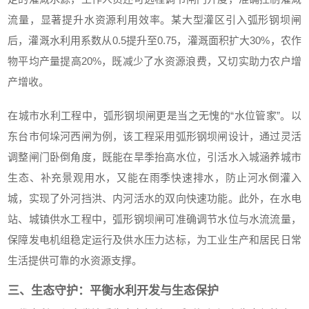
流量，显著提升水资源利用效率。某大型灌区引入弧形钢坝闸
后，灌溉水利用系数从0.5提升至0.75，灌溉面积扩大30%，农作
物平均产量提高20%，既减少了水资源浪费，又切实助力农户增
产增收。
在城市水利工程中，弧形钢坝闸更是当之无愧的“水位管家”。以
东台市何垛河西闸为例，该工程采用弧形钢坝闸设计，通过灵活
调整闸门卧倒角度，既能在旱季抬高水位，引活水入城涵养城市
生态、补充景观用水，又能在雨季快速排水，防止河水倒灌入
城，实现了外河挡洪、内河活水的双向快速功能。此外，在水电
站、城镇供水工程中，弧形钢坝闸可准确调节水位与水流流量，
保障发电机组稳定运行及供水压力达标，为工业生产和居民日常
生活提供可靠的水资源支撑。
三、生态守护：平衡水利开发与生态保护