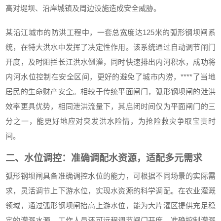
高对堤坝、沿岸城镇及周边设施造成安全威胁。
某沿江城市的防洪工程中，一套总宽度达125米的弧形钢坝闸系
统，在特大洪水中发挥了决定性作用。该系统通过自动调节闸门
开度，及时阻拦长江洪水倒灌，同时快速排出内河积水，成功将
内河水位控制在安全区间，更好的避免了城市内涝，****了当地
居民的生命财产安全。相较于传统平面闸门，弧形钢坝闸的泄洪
效率更具优势，相同泄洪流量下，其启闭时间仅为平面闸门的三
分之一，能更好地应对突发洪水险情，为抢险救灾争取宝贵时
间。
二、水位调控：准确调配水资源，适配多元需求
弧形钢坝闸具备准确调控水位的能力，可根据不同场景的实际需
求，灵活调节上下游水位，实现水资源的科学调配。在农业灌溉
领域，通过弧形钢坝闸抬高上游水位，能为大片灌区提供充足稳
定的灌溉水源，工作人员还可远程调节闸门开度，准确控制灌溉