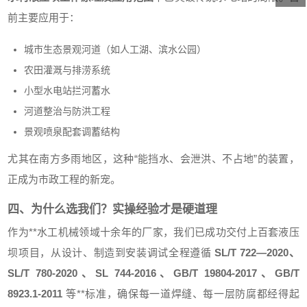
前主要应用于：
城市生态景观河道（如人工湖、滨水公园）
农田灌溉与排涝系统
小型水电站拦河蓄水
河道整治与防洪工程
景观喷泉配套调蓄结构
尤其在南方多雨地区，这种“能挡水、会泄洪、不占地”的装置，
正成为市政工程的新宠。
四、为什么选我们？实操经验才是硬道理
作为**水工机械领域十余年的厂家，我们已成功交付上百套液压
坝项目，从设计、制造到安装调试全程遵循
SL/T 722—2020、
SL/T 780-2020、SL 744-2016、GB/T 19804-2017、GB/T
8923.1-2011
等**标准，确保每一道焊缝、每一层防腐都经得起