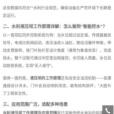
这些数据均符合**水利行业规范，确保设备在严苛环境下长期稳
定运行。
二、水利液压坝工作原理详解：怎么做到“智能控水”？
以一套双缸同步控制系统为例：当水位超过设定值，传感器触发
信号，电液比例阀启动，液压油进入油缸，推动活塞杆伸缩，带
动支臂旋转，使门叶抬升至设计角度（通常为垂直状态），完成
挡水。整个过程可通过中控室远程操控，也可接入雨量、水位自
动联锁系统，实现“无人值守”。
值得一提的是，
液压坝的工作原理
还包含安全溢流机制——若遭
遇超设计洪水，门叶会自动倾斜泄流，避免结构损坏，*大提升
了工程安全性。
三、应用范围广泛，适配多种场景
水利液压坝工作原理及应用范围
早已突破传统水电站的局限。目