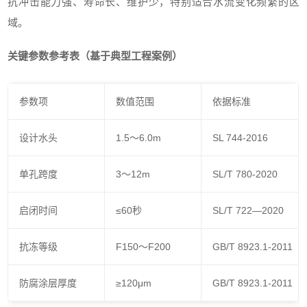
抗冲击能力强、寿命长、维护少，特别适合水流变化频繁的区
域。
关键参数参考表（基于典型工程案例）
参数项
数值范围
依据标准
设计水头
1.5～6.0m
SL 744-2016
单孔跨度
3～12m
SL/T 780-2020
启闭时间
≤60秒
SL/T 722—2020
抗冻等级
F150～F200
GB/T 8923.1-2011
防腐涂层厚度
≥120μm
GB/T 8923.1-2011