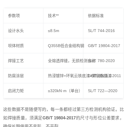
参数项
技术**
依据标准
设计水头
≤8.5m
SL/T 744-2016
坝体材质
Q355B低合金结构钢
GB/T 19804-2017
焊接工艺
全熔透焊缝，无损检测合格
SL/T 780-2020
防腐涂层
热浸镀锌+环氧云铁底漆+聚氨酯面漆
GB/T 8923.1-2011
启闭力矩
≤320kN·m（单台）
SL/T 722—2020
这些数据不是随便写的，每一条都经过第三方检测机构验证。比
如焊接质量，须满足
GB/T 19804-2017
的尺寸与形位公差要求，
确保长期使用不变形、不开裂。