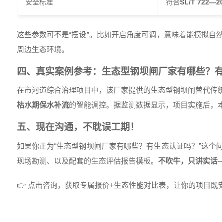
安全标准
符合
SL/T 722—2
这些参数可不是“摆设”。比如开启角度可调，意味着能模拟自
周边生态环境。
四、真实案例参考：生态型钢坝闸厂家有哪些？
在市河道综合治理项目中，该厂家提供的生态型钢坝闸替代传统
枯水期保水补流
的智能调控。据监测数据显示，项目实施后，本
五、现在沟通，不耽误工期！
如果你正为“生态型钢坝闸厂家有哪些？有生态认证吗？”这个
现场勘测、以及配套的生态评估报告模板。
不吹牛，只讲实话
👉 点击咨询，获取专属报价+生态性能对比表，让你的项目既