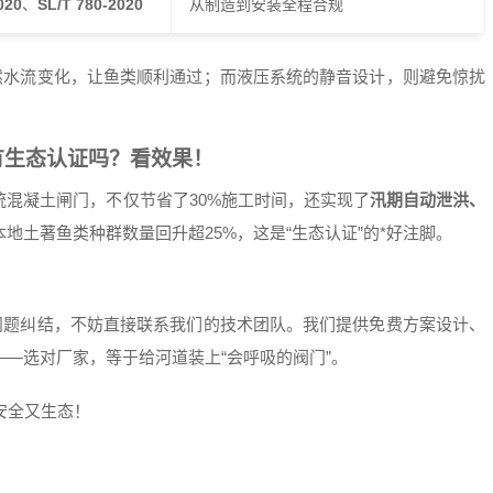
020
、
SL/T 780-2020
从制造到安装全程合规
然水流变化，让鱼类顺利通过；而液压系统的静音设计，则避免惊扰
有生态认证吗？看效果！
混凝土闸门，不仅节省了30%施工时间，还实现了
汛期自动泄洪、
地土著鱼类种群数量回升超25%，这是“生态认证”的*好注脚。
问题纠结，不妨直接联系我们的技术团队。我们提供免费方案设计、
——选对厂家，等于给河道装上“会呼吸的阀门”。
安全又生态！