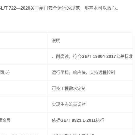
SL/T 722—2020
关于闸门安全运行的规范，那基本可以放心。
说明
、耐腐蚀，符合
GB/T 19804-2017
公差标准
同步）
运行平稳，响应快，支持远程控制
可按工程需求定制
实现生态流量调控
腐涂层
依据
GB/T 8923.1-2011
执行