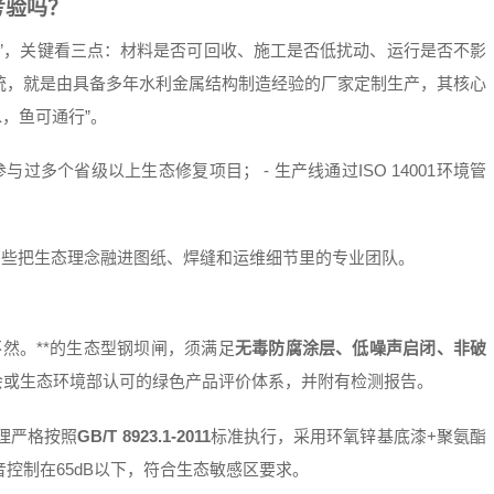
考验吗？
”，关键看三点：材料是否可回收、施工是否低扰动、运行是否不影
统，就是由具备多年水利金属结构制造经验的厂家定制生产，其核心
水，鱼可通行”。
参与过多个省级以上生态修复项目； - 生产线通过ISO 14001环境管
那些把生态理念融进图纸、焊缝和运维细节里的专业团队。
不然。**的生态型钢坝闸，须满足
无毒防腐涂层、低噪声启闭、非破
会或生态环境部认可的绿色产品评价体系，并附有检测报告。
理严格按照
GB/T 8923.1-2011
标准执行，采用环氧锌基底漆+聚氨酯
控制在65dB以下，符合生态敏感区要求。