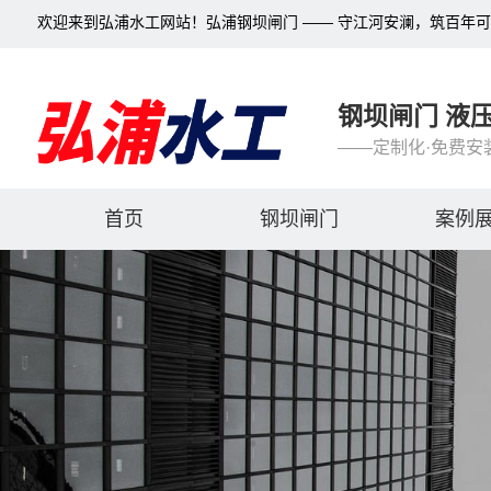
欢迎来到弘浦水工网站！弘浦钢坝闸门 —— 守江河安澜，筑百年
钢坝闸门 液
——定制化·免费安
首页
钢坝闸门
案例