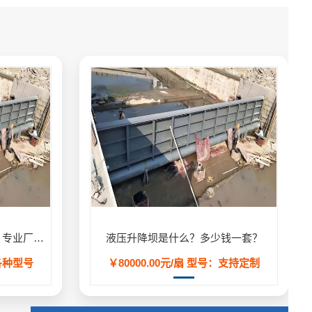
液压升降坝（液压活动坝）- 专业厂家定制生产,用于河道/防汛工程
液压升降坝是什么？多少钱一套？
各种型号
￥80000.00元/扇
型号：支持定制