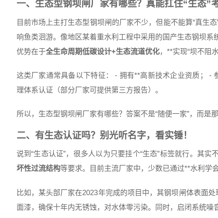
一、生态型钢坝闸厂家有哪些？真能扛住“生态”
目前市场上主打生态型钢坝闸的厂家不少，但能不能算“真生态
响鱼类洄游。像地区某着重水利工程中采用的国产生态钢坝系
优势在于
全生命周期低碳设计+生态流道优化
，**实现“坝不阻
这类厂家通常具备以下特征： - 拥有**高新技术企业资质； - 
理体系认证（部分厂家可提供第三方报告）。
所以，生态型钢坝闸厂家有哪些？答案不是“随便一家”，而是
二、有生态认证吗？别光听名字，看实锤！
说到“生态认证”，很多人以为只要挂个“生态”标签就行。其实
坏性过流结构
等要求。目前主流厂家中，少数已通过**水利学
比如，某头部厂家在2023年完成的项目中，其钢坝闸体表面处
面漆，确保十年内无锈蚀，对水体零污染。同时，启闭系统噪音