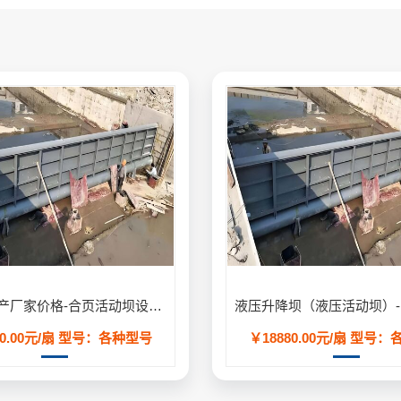
合页坝生产厂家价格-合页活动坝设计安装方案定制
0.00元/扇
型号：各种型号
￥18880.00元/扇
型号：