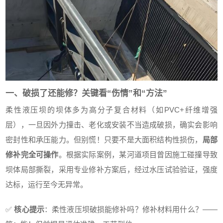
一、破损了还能修？关键看“伤情”和“方法”
柔性液压坝的坝体多为高分子复合材料（如PVC+纤维增强
层），一旦因外力撞击、老化或安装不当造成破损，确实会影响
密封性和承压能力。但别慌！只要不是大面积结构性损伤，
局部
修补完全可操作
。根据实际案例，某河道项目曾因施工碰撞导致
坝体局部撕裂，采用专业修补方案后，经过水压试验验证，强度
达标，运行至今无异常。
✅
核心提示
：柔性液压坝破损能修补吗？修补材料用什么？——