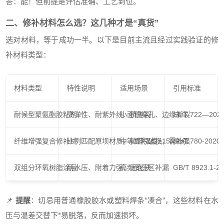
答：能！但前提是评估准确、工艺到位。
二、修补材料怎么选？这几种才是“真货”
选对材料，等于成功一半。以下是目前主流且经过实践验证的修
补材料类型：
材料类型
特性说明
适用场景
引用标准
耐候型聚氨酯胶粘剂
高弹性、耐紫外线、抗撕裂
小面积穿孔、边缘撕裂
SL/T 722—202
纤维增强复合修补片
比例匹配原坝材质，拉伸强度≥15MPa
中等面积破损，需补强
SL/T 780-2020
双组分环氧树脂涂层
耐水压、附着力强，固化快
高频受压区补漏
GB/T 8923.1-2
📌
提醒
：切忌用普通橡胶胶水或塑料焊条“凑合”，这些材料在水
压与温差交替下*易脱落，反而加速损坏。