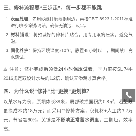
三、修补流程要“三步走”，每一步都不能跳
表面处理
：先用砂纸打磨破损周边，再按GB/T 8923.1-2011标准
进行喷砂除锈/清洁，确保无油污、灰尘。
材料铺设
：将预裁好的修补片贴合，用专用滚筒压实，避免气
泡。
固化养护
：保持环境温度≥10℃，静置48小时以上，期间禁止充
水测试。
⚠️ 注意：修补完成后须做
24小时保压试验
，压力值按SL 744-
2016规定取设计水头的1.2倍，确认无渗漏才算合格。
四、为什么说“修补”比“更换”更划算？
以某水库为例，原坝体长38米，局部破损面积约0.8㎡，若整段
更换成本约18万元；而采用**修补方案，仅耗材+人工约3.2万
元，节省超80%。关键是
不影响正常蓄水调度
，工期短，效率
高。