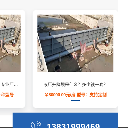
液压升降坝（液压活动坝）- 专业厂家定制生产,用于河道/防汛工程
液压升降坝是什么？多少钱一套？
各种型号
￥80000.00元/扇
型号：支持定制
13831999469