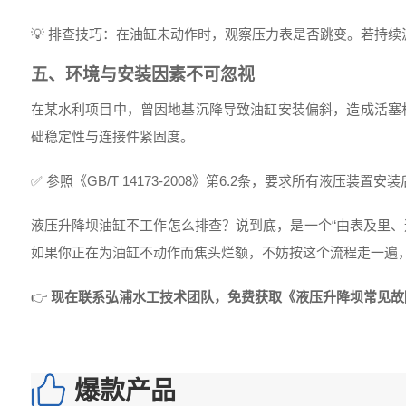
💡 排查技巧：在油缸未动作时，观察压力表是否跳变。若持续
五、环境与安装因素不可忽视
在某水利项目中，曾因地基沉降导致油缸安装偏斜，造成活塞
础稳定性与连接件紧固度。
✅ 参照《GB/T 14173-2008》第6.2条，要求所有液压装
液压升降坝油缸不工作怎么排查？说到底，是一个“由表及里、
如果你正在为油缸不动作而焦头烂额，不妨按这个流程走一遍，
👉
现在联系弘浦水工技术团队，免费获取《液压升降坝常见故
爆款产品