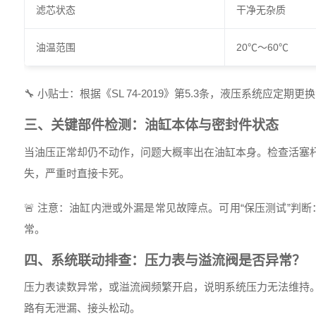
滤芯状态
干净无杂质
油温范围
20℃～60℃
🔧 小贴士：根据《SL 74-2019》第5.3条，液压系统应定
三、关键部件检测：油缸本体与密封件状态
当油压正常却仍不动作，问题大概率出在油缸本身。检查活塞
失，严重时直接卡死。
🚨 注意：油缸内泄或外漏是常见故障点。可用“保压测试”判
常。
四、系统联动排查：压力表与溢流阀是否异常？
压力表读数异常，或溢流阀频繁开启，说明系统压力无法维持
路有无泄漏、接头松动。