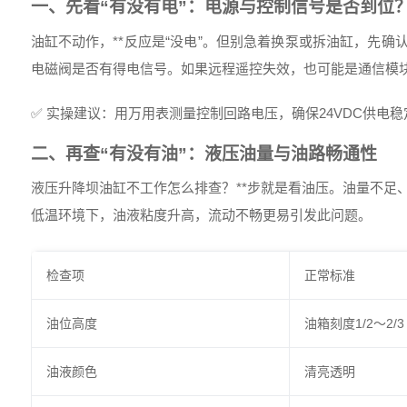
一、先看“有没有电”：电源与控制信号是否到位
油缸不动作，**反应是“没电”。但别急着换泵或拆油缸，先
电磁阀是否有得电信号。如果远程遥控失效，也可能是通信模
✅ 实操建议：用万用表测量控制回路电压，确保24VDC供电
二、再查“有没有油”：液压油量与油路畅通性
液压升降坝油缸不工作怎么排查？**步就是看油压。油量不足
低温环境下，油液粘度升高，流动不畅更易引发此问题。
检查项
正常标准
油位高度
油箱刻度1/2～2/3
油液颜色
清亮透明