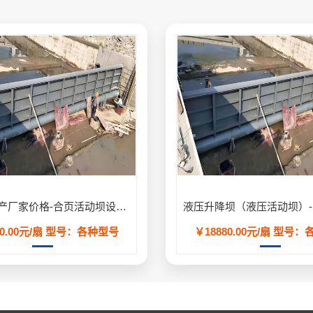
合页坝生产厂家价格-合页活动坝设计安装方案定制
0.00元/扇
型号：各种型号
￥18880.00元/扇
型号：