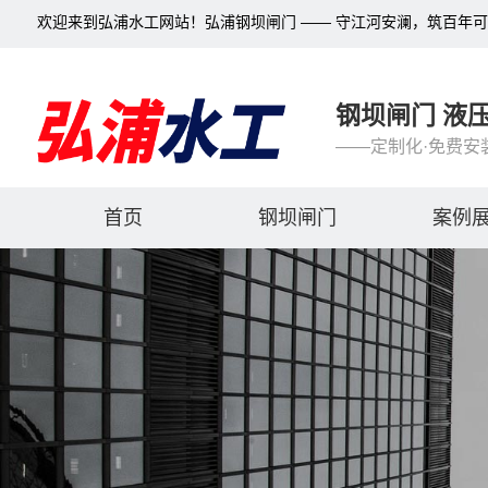
欢迎来到弘浦水工网站！弘浦钢坝闸门 —— 守江河安澜，筑百年
钢坝闸门 液
——定制化·免费安
首页
钢坝闸门
案例