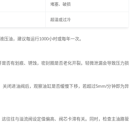
堵塞、破损
超温或过冷
期更换液压油，建议每运行1000小时或每年一次。
杆是否有划痕、锈蚀，密封圈是否老化开裂。轻微泄漏会导致压力损
断：关闭进油阀后，观察油缸是否缓慢下移，若超过5mm/分钟即为异
。这往往与溢流阀设定值偏高、阀芯卡滞有关。同时，检查主油路管