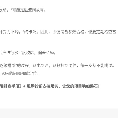
波动，*可能是溢流阀故障。
杆受力不均，*终卡死。因此，即便设备参数合格，也要定期检查基
置安装后应进行水平度校验，偏差≤1‰。
逐级排除”的过程。从电到油，从软控到硬件，每一步都不能跳过。
90%的问题都能定位。
障排查手册》+ 现场诊断支持服务，让您的项目稳如磐石！