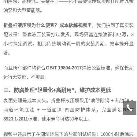
响应快、能耗低。关键在于——它不需要像传统坝那样配置冗余
油泵和大型蓄能器。
折叠杆液压坝为什么便宜？成本拆解视频
里，我们拍到了真实装
配过程：整套液压装置打包发货，现场只需连接油管和电源，3
小时搞定调试。相比传统坝动辄一周的安装周期，效率提升显
著。
而且所有部件均符合
GB/T 19804-2017
焊接公差标准，确保长期
运行无变形、不渗漏。
三、防腐处理“轻量化+高耐用”，维护成本更低
表面处理是成本大头。折叠杆液压坝采用“喷砂除锈 + 热镀锌 +
两道环氧底漆 + 一道面漆”四层防护体系，完全满足
GB/T
8923.1-2011
标准，使用寿命可达30年以上。
视频中还展示了在潮湿环境下的盐雾测试结果：1000小时后涂层