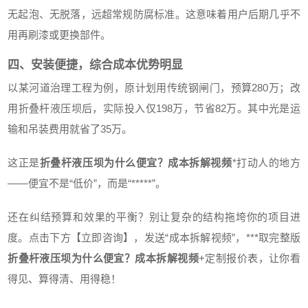
无起泡、无脱落，远超常规防腐标准。这意味着用户后期几乎不
用再刷漆或更换部件。
四、安装便捷，综合成本优势明显
以某河道治理工程为例，原计划用传统钢闸门，预算280万；改
用折叠杆液压坝后，实际投入仅198万，节省82万。其中光是运
输和吊装费用就省了35万。
这正是
折叠杆液压坝为什么便宜？成本拆解视频
*打动人的地方
——便宜不是“低价”，而是“*****”。
还在纠结预算和效果的平衡？别让复杂的结构拖垮你的项目进
度。点击下方【立即咨询】，发送“成本拆解视频”，***取完整版
折叠杆液压坝为什么便宜？成本拆解视频
+定制报价表，让你看
得见、算得清、用得稳！