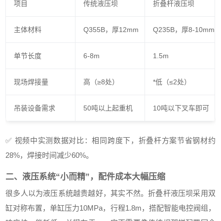
项目
传统液压坝
折叠杆液压坝
主体材料
Q355B，厚12mm
Q235B，厚8-10mm
单节长度
6-8m
1.5m
现场焊接量
高（≥8处）
*低（≤2处）
吊装设备需求
50吨以上起重机
10吨以下叉车即可
✅ 视频中实测数据对比：相同跨度下，折叠杆方案节省钢材约
28%，焊接时间减少60%。
二、液压系统“小而精”，配件成本大幅压缩
很多人以为液压系统越贵越好，其实不然。折叠杆液压坝采用双
缸对称布置，单缸压力10MPa，行程1.8m，搭配智能电控阀组，