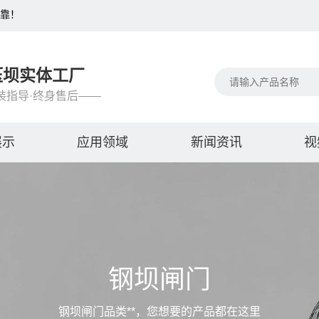
可靠！
压坝实体工厂
装指导·终身售后——
展示
应用领域
新闻资讯
视
钢坝闸门
钢坝闸门品类**，您想要的产品都在这里