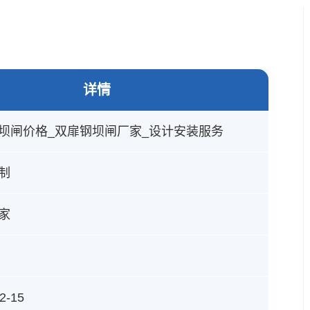
详情
坝闸价格_双扉钢坝闸厂家_设计安装服务
制
家
2-15