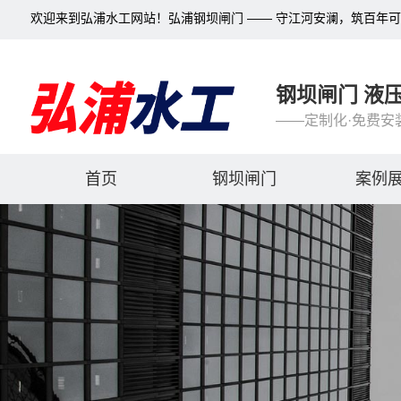
欢迎来到弘浦水工网站！弘浦钢坝闸门 —— 守江河安澜，筑百年
钢坝闸门 液
——定制化·免费安
首页
钢坝闸门
案例