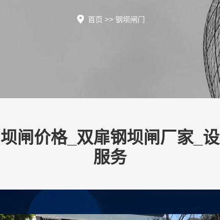
首页
>>
钢坝闸门
坝闸价格_双扉钢坝闸厂家_
服务