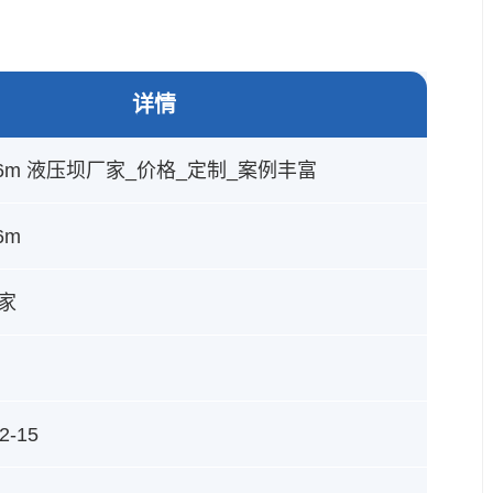
详情
m×6m 液压坝厂家_价格_定制_案例丰富
6m
家
2-15