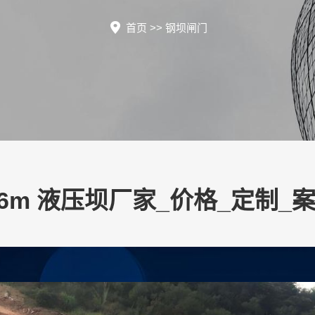
首页
>>
钢坝闸门
m×6m 液压坝厂家_价格_定制_