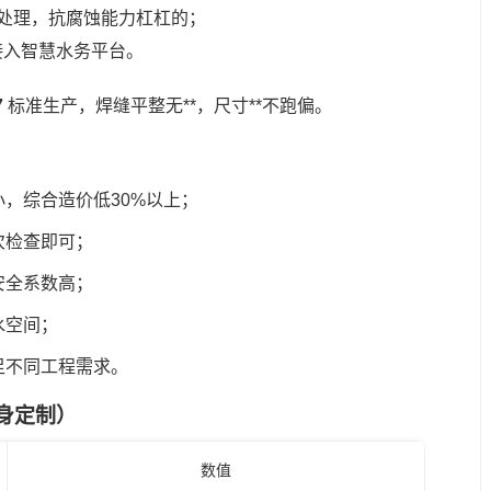
层处理，抗腐蚀能力杠杠的；
接入智慧水务平台。
7
标准生产，焊缝平整无**，尺寸**不跑偏。
，综合造价低30%以上；
次检查即可；
安全系数高；
水空间；
足不同工程需求。
量身定制）
数值