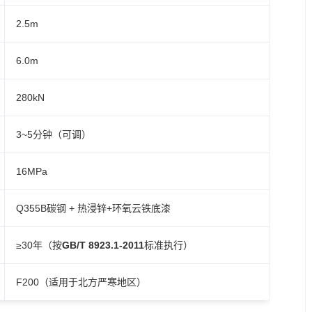
2.5m
6.0m
280kN
3~5分钟（可调）
16MPa
Q355B碳钢 + 热浸锌+环氧云铁底漆
≥30年（按
GB/T 8923.1-2011
标准执行）
F200（适用于北方严寒地区）