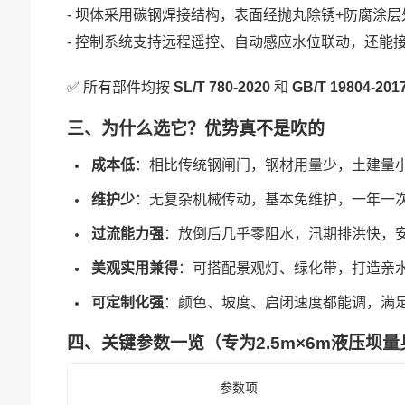
- 坝体采用碳钢焊接结构，表面经抛丸除锈+防腐涂
- 控制系统支持远程遥控、自动感应水位联动，还能
✅ 所有部件均按
SL/T 780-2020
和
GB/T 19804-201
三、为什么选它？优势真不是吹的
成本低
：相比传统钢闸门，钢材用量少，土建量小
维护少
：无复杂机械传动，基本免维护，一年一
过流能力强
：放倒后几乎零阻水，汛期排洪快，
美观实用兼得
：可搭配景观灯、绿化带，打造亲
可定制化强
：颜色、坡度、启闭速度都能调，满
四、关键参数一览（专为2.5m×6m液压坝
参数项