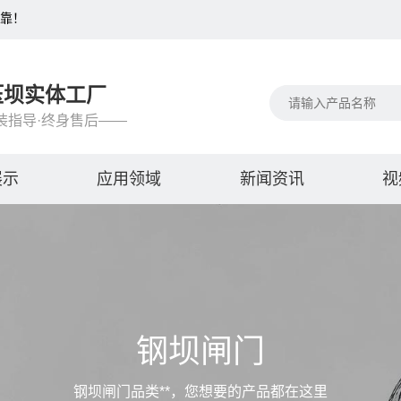
可靠！
压坝实体工厂
装指导·终身售后——
展示
应用领域
新闻资讯
视
钢坝闸门
钢坝闸门品类**，您想要的产品都在这里