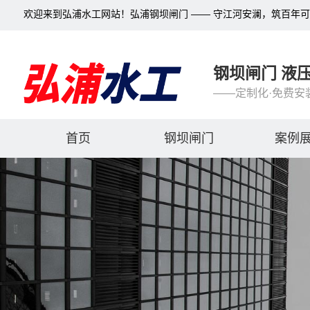
欢迎来到弘浦水工网站！弘浦钢坝闸门 —— 守江河安澜，筑百年
钢坝闸门 液
——定制化·免费安
首页
钢坝闸门
案例