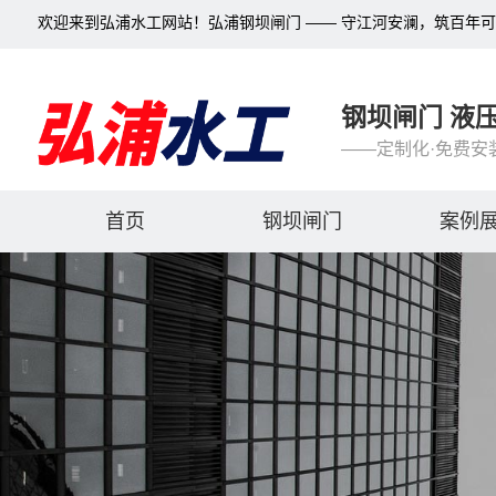
欢迎来到弘浦水工网站！弘浦钢坝闸门 —— 守江河安澜，筑百年
钢坝闸门 液
——定制化·免费安
首页
钢坝闸门
案例