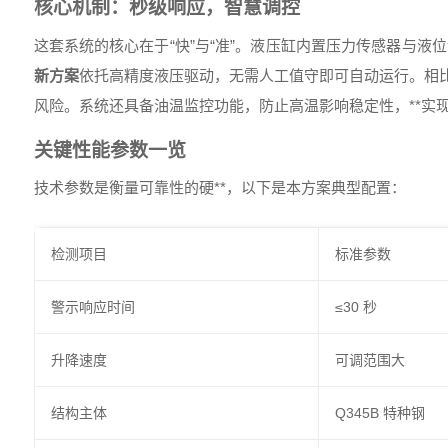
核心机制：秒级响应，智慧调控
这套系统的核心在于“快”与“准”。液压缸内置压力传感器与液
新方案
依托高精度液压驱动，无需人工值守即可自动运行。相
风险。系统还具备油温监控功能，防止高温影响稳定性，**实现
关键性能参数一览
技术参数是衡量可靠性的硬**，以下是本方案典型配置：
检测项目
标准参数
警示响应时间
≤30 秒
升降速度
可调范围大
结构主体
Q345B 特种钢