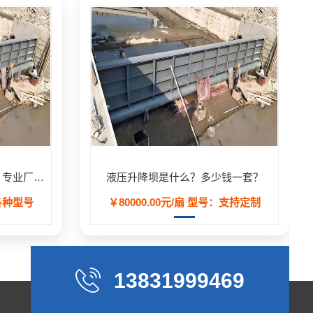
液压升降坝（液压活动坝）- 专业厂家定制生产,用于河道/防汛工程
液压升降坝是什么？多少钱一套？
各种型号
￥80000.00元/扇
型号：支持定制
13831999469