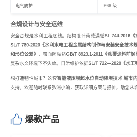
电气防护
IP68 级
合规设计与安全运维
安全合规是水利工程底线。结构设计荷载遵循
SL 744-2
SL/T 780-2020《水利水电工程金属结构制作与安装安全技术
和形位公差》
，表面防腐达
GB/T 8923.1-2011《涂覆涂料
复杂水文环境下不失效。日常维护依据
SL/T 722—2020
想打造韧性城市？这套
智能液压坝超水位自动降坝技术 城市
支持。欢迎随时联系弘浦小编，获取详细方案与报价，助您从容
爆款产品