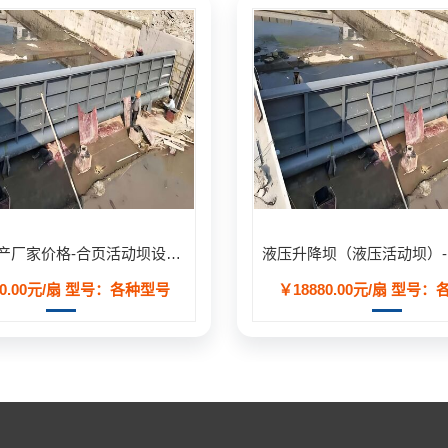
合页坝生产厂家价格-合页活动坝设计安装方案定制
0.00元/扇
型号：各种型号
￥18880.00元/扇
型号：