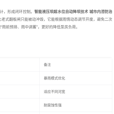
位计，形成闭环控制。
智能液压坝超水位自动降坝技术 城市内涝防治
比老式翻板闸只能被动冲毁，它能根据雨情动态调节开度，避免二次
“雨前预排、雨中调蓄”，更好的降低泵房负荷。
备注
暴雨模式优化
适应不同河宽
耐腐蚀性强