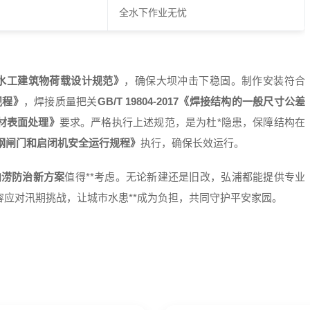
全水下作业无忧
016《水工建筑物荷载设计规范》
，确保大坝冲击下稳固。制作安装符合
规程》
，焊接质量把关
GB/T 19804-2017《焊接结构的一般尺寸公差
前钢材表面处理》
要求。严格执行上述规范，是为杜*隐患，保障结构在
《水工钢闸门和启闭机安全运行规程》
执行，确保长效运行。
内涝防治新方案
值得**考虑。无论新建还是旧改，弘浦都能提供专业
应对汛期挑战，让城市水患**成为负担，共同守护平安家园。